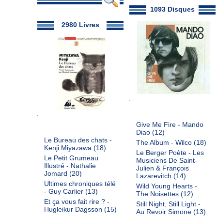
1093 Disques
2980 Livres
Give Me Fire - Mando
Diao
(12)
Le Bureau des chats -
The Album - Wilco
(18)
Kenji Miyazawa
(18)
Le Berger Poète - Les
Le Petit Grumeau
Musiciens De Saint-
Illustré - Nathalie
Julien & François
Jomard
(20)
Lazarevitch
(14)
Ultimes chroniques télé
Wild Young Hearts -
- Guy Carlier
(13)
The Noisettes
(12)
Et ça vous fait rire ? -
Still Night, Still Light -
Hugleikur Dagsson
(15)
Au Revoir Simone
(13)