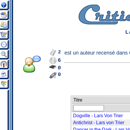
L
2
est un
auteur
recensé dans C
6
0
0
Titre
Dogville - Lars Von Trier
Antichrist - Lars von Trier
Dancer in the Dark - Lars Vo