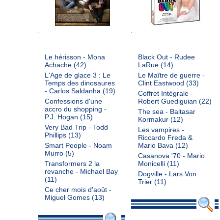
Le hérisson - Mona
Black Out - Rudee
Achache
(42)
LaRue
(14)
L'Age de glace 3 : Le
Le Maître de guerre -
Temps des dinosaures
Clint Eastwood
(33)
- Carlos Saldanha
(19)
Coffret Intégrale -
Confessions d'une
Robert Guediguian
(22)
accro du shopping -
The sea - Baltasar
P.J. Hogan
(15)
Kormakur
(12)
Very Bad Trip - Todd
Les vampires -
Phillips
(13)
Riccardo Freda &
Smart People - Noam
Mario Bava
(12)
Murro
(5)
Casanova '70 - Mario
Transformers 2 la
Monicelli
(11)
revanche - Michael Bay
Dogville - Lars Von
(11)
Trier
(11)
Ce cher mois d'août -
Miguel Gomes
(13)