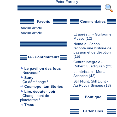
Peter Farrelly
Favoris
Commentaires
Aucun article
Aucun article
Et après ... - Guillaume
Musso
(12)
Noma au Japon
raconte une histoire de
passion et de dévotion
(15)
146 Contributeurs
Coffret Intégrale -
Robert Guediguian
(22)
Le pavillon des fous
Le hérisson - Mona
-
Nouveauté
Achache
(42)
Suny
Still Night, Still Light -
-
Ça déménage !
Au Revoir Simone
(13)
Cosmopolitan Stories
Lire, écouter, voir
-
Changement de
Boutique
plateforme !
Traou
Partenaires