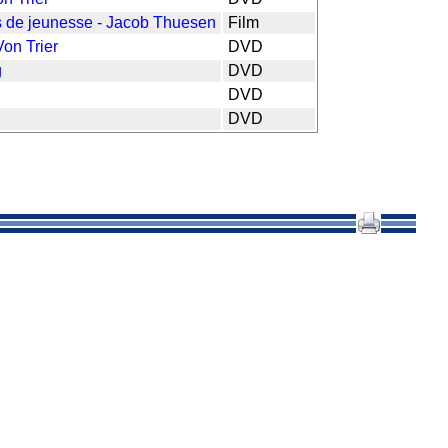
s de jeunesse - Jacob Thuesen
Film
on Trier
DVD
g
DVD
DVD
DVD