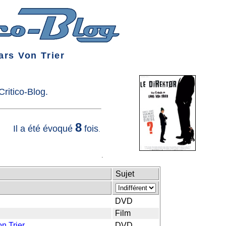
ars Von Trier
ritico-Blog.
8
Il a été évoqué
fois
.
Sujet
DVD
Film
n Trier
DVD