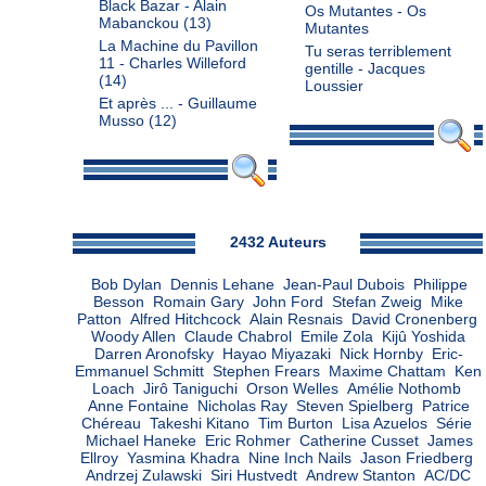
Black Bazar - Alain
Os Mutantes - Os
Mabanckou
(13)
Mutantes
La Machine du Pavillon
Tu seras terriblement
11 - Charles Willeford
gentille - Jacques
(14)
Loussier
Et après ... - Guillaume
Musso
(12)
Admin
2432 Auteurs
Bob Dylan
Dennis Lehane
Jean-Paul Dubois
Philippe
Besson
Romain Gary
John Ford
Stefan Zweig
Mike
Patton
Alfred Hitchcock
Alain Resnais
David Cronenberg
Woody Allen
Claude Chabrol
Emile Zola
Kijû Yoshida
Darren Aronofsky
Hayao Miyazaki
Nick Hornby
Eric-
Emmanuel Schmitt
Stephen Frears
Maxime Chattam
Ken
Loach
Jirô Taniguchi
Orson Welles
Amélie Nothomb
Anne Fontaine
Nicholas Ray
Steven Spielberg
Patrice
Chéreau
Takeshi Kitano
Tim Burton
Lisa Azuelos
Série
Michael Haneke
Eric Rohmer
Catherine Cusset
James
Ellroy
Yasmina Khadra
Nine Inch Nails
Jason Friedberg
Andrzej Zulawski
Siri Hustvedt
Andrew Stanton
AC/DC