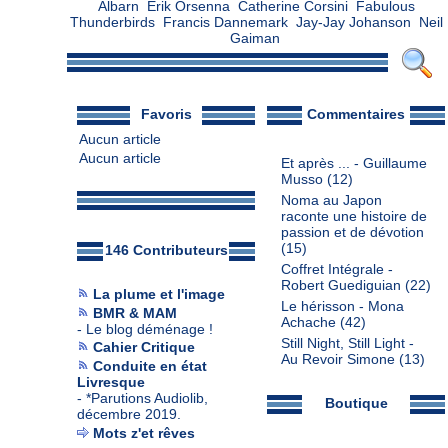
Albarn
Erik Orsenna
Catherine Corsini
Fabulous
Thunderbirds
Francis Dannemark
Jay-Jay Johanson
Neil
Gaiman
Favoris
Commentaires
Aucun article
Aucun article
Et après ... - Guillaume
Musso
(12)
Noma au Japon
raconte une histoire de
passion et de dévotion
(15)
146 Contributeurs
Coffret Intégrale -
Robert Guediguian
(22)
La plume et l'image
Le hérisson - Mona
BMR & MAM
Achache
(42)
-
Le blog déménage !
Still Night, Still Light -
Cahier Critique
Au Revoir Simone
(13)
Conduite en état
Livresque
-
*Parutions Audiolib,
Boutique
décembre 2019.
Mots z'et rêves