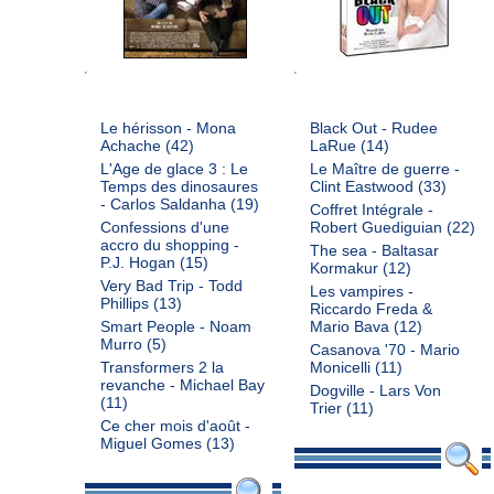
Le hérisson - Mona
Black Out - Rudee
Achache
(42)
LaRue
(14)
L'Age de glace 3 : Le
Le Maître de guerre -
Temps des dinosaures
Clint Eastwood
(33)
- Carlos Saldanha
(19)
Coffret Intégrale -
Confessions d'une
Robert Guediguian
(22)
accro du shopping -
The sea - Baltasar
P.J. Hogan
(15)
Kormakur
(12)
Very Bad Trip - Todd
Les vampires -
Phillips
(13)
Riccardo Freda &
Smart People - Noam
Mario Bava
(12)
Murro
(5)
Casanova '70 - Mario
Transformers 2 la
Monicelli
(11)
revanche - Michael Bay
Dogville - Lars Von
(11)
Trier
(11)
Ce cher mois d'août -
Miguel Gomes
(13)