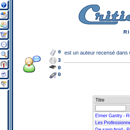
Ri
0
est un
auteur
recensé dans C
3
0
0
Titre
Elmer Gantry - R
Les Professionne
De sang froid - 