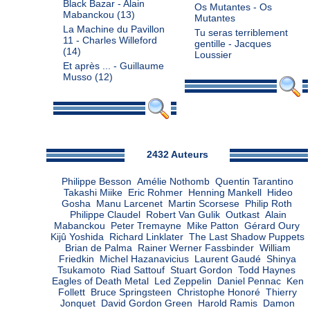
Black Bazar - Alain
Os Mutantes - Os
Mabanckou
(13)
Mutantes
La Machine du Pavillon
Tu seras terriblement
11 - Charles Willeford
gentille - Jacques
(14)
Loussier
Et après ... - Guillaume
Musso
(12)
Admin
2432 Auteurs
Philippe Besson
Amélie Nothomb
Quentin Tarantino
Takashi Miike
Eric Rohmer
Henning Mankell
Hideo
Gosha
Manu Larcenet
Martin Scorsese
Philip Roth
Philippe Claudel
Robert Van Gulik
Outkast
Alain
Mabanckou
Peter Tremayne
Mike Patton
Gérard Oury
Kijû Yoshida
Richard Linklater
The Last Shadow Puppets
Brian de Palma
Rainer Werner Fassbinder
William
Friedkin
Michel Hazanavicius
Laurent Gaudé
Shinya
Tsukamoto
Riad Sattouf
Stuart Gordon
Todd Haynes
Eagles of Death Metal
Led Zeppelin
Daniel Pennac
Ken
Follett
Bruce Springsteen
Christophe Honoré
Thierry
Jonquet
David Gordon Green
Harold Ramis
Damon