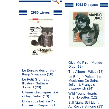
1093 Disques
2980 Livres
Give Me Fire - Mando
Diao
(12)
Le Bureau des chats -
The Album - Wilco
(18)
Kenji Miyazawa
(18)
Le Berger Poète - Les
Le Petit Grumeau
Musiciens De Saint-
Illustré - Nathalie
Julien & François
Jomard
(20)
Lazarevitch
(14)
Ultimes chroniques télé
Wild Young Hearts -
- Guy Carlier
(13)
The Noisettes
(12)
Et ça vous fait rire ? -
Still Night, Still Light -
Hugleikur Dagsson
(15)
Au Revoir Simone
(13)