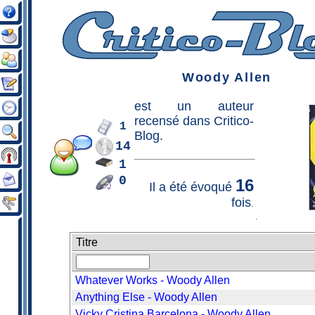
Woody Allen
est un
auteur
recensé dans Critico-
1
Blog.
14
1
0
16
Il a été évoqué
fois
.
Titre
Whatever Works - Woody Allen
Anything Else - Woody Allen
Vicky Cristina Barcelona - Woody Allen