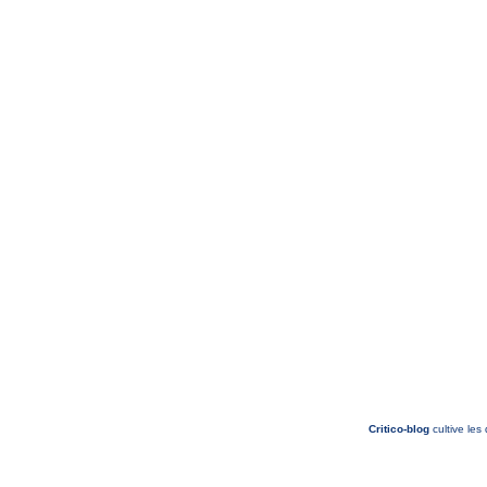
Critico-blog
cultive les