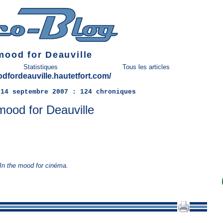
mood for Deauville
Statistiques
Tous les articles
odfordeauville.hautetfort.com/
14 septembre 2007 :
124 chroniques
mood for Deauville
passion est moins perdu que celui qui perd sa passion."
In the mood for cinéma
.