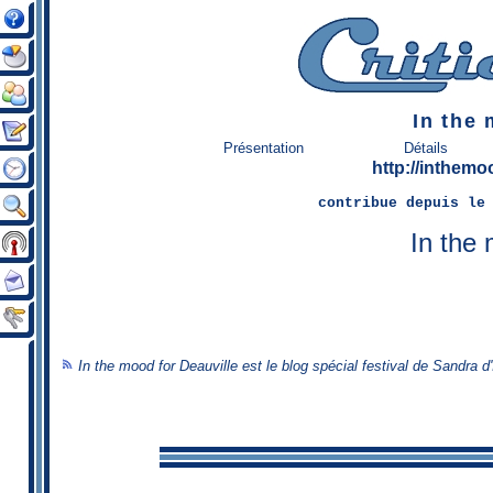
In the 
Présentation
Détails
http://inthemo
contribue
depuis le 
In the 
"Celui qui se perd dans sa 
In the mood for Deauville est le blog spécial festival de Sandra d'