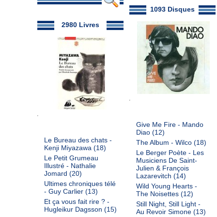
1093 Disques
2980 Livres
Give Me Fire - Mando
Diao
(12)
Le Bureau des chats -
The Album - Wilco
(18)
Kenji Miyazawa
(18)
Le Berger Poète - Les
Le Petit Grumeau
Musiciens De Saint-
Illustré - Nathalie
Julien & François
Jomard
(20)
Lazarevitch
(14)
Ultimes chroniques télé
Wild Young Hearts -
- Guy Carlier
(13)
The Noisettes
(12)
Et ça vous fait rire ? -
Still Night, Still Light -
Hugleikur Dagsson
(15)
Au Revoir Simone
(13)