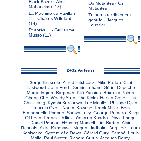
Black Bazar - Alain
Os Mutantes - Os
Mabanckou
(13)
Mutantes
La Machine du Pavillon
Tu seras terriblement
11 - Charles Willeford
gentille - Jacques
(14)
Loussier
Et après ... - Guillaume
Musso
(11)
Admin
2432 Auteurs
Serge Brussolo
Alfred Hitchcock
Mike Patton
Clint
Eastwood
John Ford
Dennis Lehane
Série
Depeche
Mode
Ingmar Bergman
Kijû Yoshida
Brian de Palma
Chang Che
Woody Allen
The Kinks
Harlan Coben
Liu
Chia-Liang
Kyoshi Kurosawa
Luc Moullet
Philippe Djian
François Ozon
Naomi Kawase
Frank Miller
Beck
Emmanuelle Pagano
Shawn Levy
George Romero
Kings
Of Leon
Franck Thilliez
Yasmina Khadra
David Lodge
Daniel Pennac
Henning Mankell
Tim Burton
Alain
Resnais
Akira Kurosawa
Megan Lindholm
Ang Lee
Laura
Kasischke
System of a Down
Gérard Oury
Sempé
Louis
Malle
Paul Auster
Richard Curtis
Jacques Demy