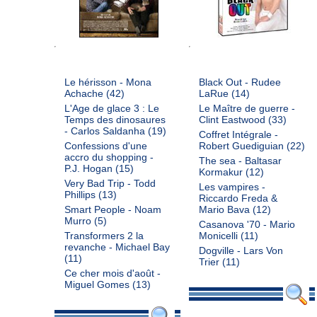
Le hérisson - Mona
Black Out - Rudee
Achache
(42)
LaRue
(14)
L'Age de glace 3 : Le
Le Maître de guerre -
Temps des dinosaures
Clint Eastwood
(33)
- Carlos Saldanha
(19)
Coffret Intégrale -
Confessions d'une
Robert Guediguian
(22)
accro du shopping -
The sea - Baltasar
P.J. Hogan
(15)
Kormakur
(12)
Very Bad Trip - Todd
Les vampires -
Phillips
(13)
Riccardo Freda &
Smart People - Noam
Mario Bava
(12)
Murro
(5)
Casanova '70 - Mario
Transformers 2 la
Monicelli
(11)
revanche - Michael Bay
Dogville - Lars Von
(11)
Trier
(11)
Ce cher mois d'août -
Miguel Gomes
(13)