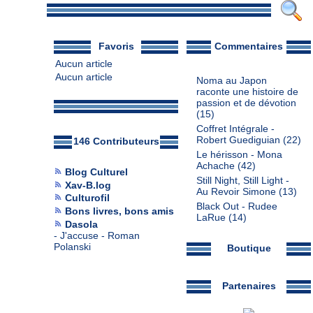
Favoris
Commentaires
Aucun article
Aucun article
Noma au Japon
raconte une histoire de
passion et de dévotion
(15)
Coffret Intégrale -
Robert Guediguian
(22)
146 Contributeurs
Le hérisson - Mona
Achache
(42)
Blog Culturel
Still Night, Still Light -
Xav-B.log
Au Revoir Simone
(13)
Culturofil
Black Out - Rudee
Bons livres, bons amis
LaRue
(14)
Dasola
-
J'accuse - Roman
Polanski
Boutique
Partenaires