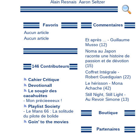
Alain Resnais
Aaron Seltzer
Favoris
Commentaires
Aucun article
Aucun article
Et après ... - Guillaume
Musso
(12)
Noma au Japon
raconte une histoire de
passion et de dévotion
(15)
146 Contributeurs
Coffret Intégrale -
Robert Guediguian
(22)
Cahier Critique
Le hérisson - Mona
Devotionall
Achache
(42)
Le soupir des
Still Night, Still Light -
cacahuètes
Au Revoir Simone
(13)
-
Mon précieeeeux !
Playlist Society
-
Le Mans 66 : La solitude
Boutique
du pilote de bolide
Goin' to the movies
Partenaires