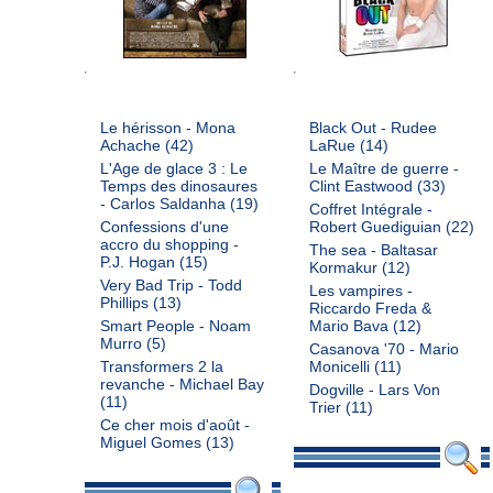
Le hérisson - Mona
Black Out - Rudee
Achache
(42)
LaRue
(14)
L'Age de glace 3 : Le
Le Maître de guerre -
Temps des dinosaures
Clint Eastwood
(33)
- Carlos Saldanha
(19)
Coffret Intégrale -
Confessions d'une
Robert Guediguian
(22)
accro du shopping -
The sea - Baltasar
P.J. Hogan
(15)
Kormakur
(12)
Very Bad Trip - Todd
Les vampires -
Phillips
(13)
Riccardo Freda &
Smart People - Noam
Mario Bava
(12)
Murro
(5)
Casanova '70 - Mario
Transformers 2 la
Monicelli
(11)
revanche - Michael Bay
Dogville - Lars Von
(11)
Trier
(11)
Ce cher mois d'août -
Miguel Gomes
(13)