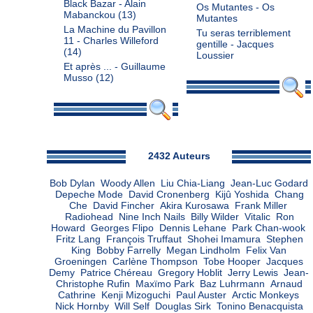
Black Bazar - Alain
Os Mutantes - Os
Mabanckou
(13)
Mutantes
La Machine du Pavillon
Tu seras terriblement
11 - Charles Willeford
gentille - Jacques
(14)
Loussier
Et après ... - Guillaume
Musso
(12)
Admin
2432 Auteurs
Bob Dylan
Woody Allen
Liu Chia-Liang
Jean-Luc Godard
Depeche Mode
David Cronenberg
Kijû Yoshida
Chang
Che
David Fincher
Akira Kurosawa
Frank Miller
Radiohead
Nine Inch Nails
Billy Wilder
Vitalic
Ron
Howard
Georges Flipo
Dennis Lehane
Park Chan-wook
Fritz Lang
François Truffaut
Shohei Imamura
Stephen
King
Bobby Farrelly
Megan Lindholm
Felix Van
Groeningen
Carlène Thompson
Tobe Hooper
Jacques
Demy
Patrice Chéreau
Gregory Hoblit
Jerry Lewis
Jean-
Christophe Rufin
Maxïmo Park
Baz Luhrmann
Arnaud
Cathrine
Kenji Mizoguchi
Paul Auster
Arctic Monkeys
Nick Hornby
Will Self
Douglas Sirk
Tonino Benacquista