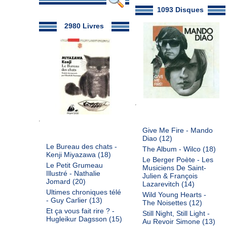
1093 Disques
2980 Livres
Give Me Fire - Mando
Diao
(12)
Le Bureau des chats -
The Album - Wilco
(18)
Kenji Miyazawa
(18)
Le Berger Poète - Les
Le Petit Grumeau
Musiciens De Saint-
Illustré - Nathalie
Julien & François
Jomard
(20)
Lazarevitch
(14)
Ultimes chroniques télé
Wild Young Hearts -
- Guy Carlier
(13)
The Noisettes
(12)
Et ça vous fait rire ? -
Still Night, Still Light -
Hugleikur Dagsson
(15)
Au Revoir Simone
(13)