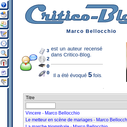
Marco Bellocchio
est un
auteur
recensé
3
dans Critico-Blog.
2
0
0
5
Il a été évoqué
fois
.
Titre
Vincere - Marco Bellocchio
Le metteur en scène de mariages - Marco Bellocch
La marche triomphale - Marco Bellocchio