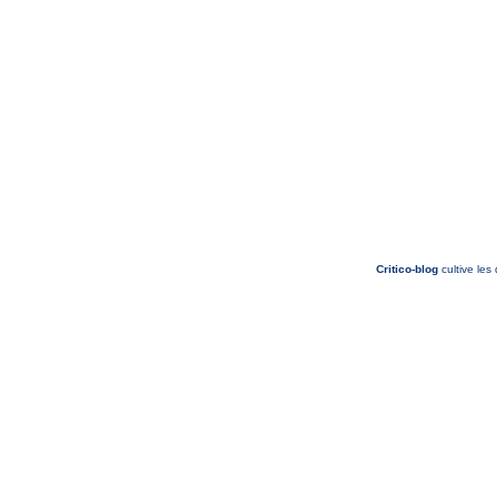
Critico-blog
cultive les