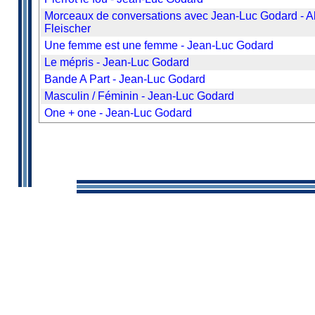
Morceaux de conversations avec Jean-Luc Godard - A
Fleischer
Une femme est une femme - Jean-Luc Godard
Le mépris - Jean-Luc Godard
Bande A Part - Jean-Luc Godard
Masculin / Féminin - Jean-Luc Godard
One + one - Jean-Luc Godard