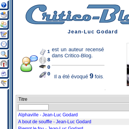
Jean-Luc Godard
est un
auteur
recensé
1
dans Critico-Blog.
8
0
0
9
Il a été évoqué
fois
.
Titre
Alphaville - Jean-Luc Godard
A bout de souffle - Jean-Luc Godard
Pierrot le fou - Jean-Luc Godard