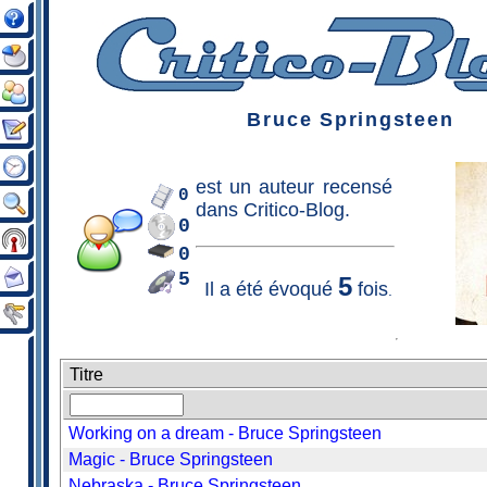
Bruce Springsteen
est un
auteur
recensé
0
dans Critico-Blog.
0
0
5
5
Il a été évoqué
fois
.
Titre
Working on a dream - Bruce Springsteen
Magic - Bruce Springsteen
Nebraska - Bruce Springsteen