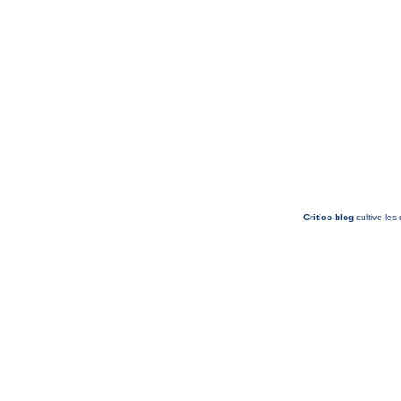
Critico-blog
cultive les