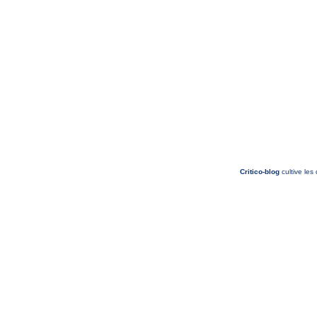
Critico-blog
cultive les