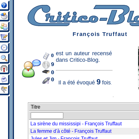
François Truffaut
est un
auteur
recensé
0
dans Critico-Blog.
9
0
0
9
Il a été évoqué
fois
.
Titre
La sirène du mississipi - François Truffaut
La femme d'à côté - François Truffaut
Jules et Jim - François Truffaut