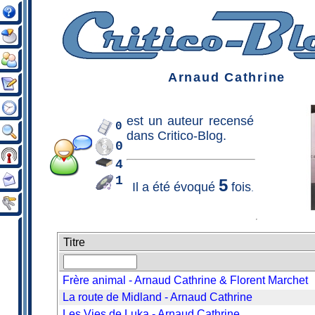
Arnaud Cathrine
est un
auteur
recensé
0
dans Critico-Blog.
0
4
1
5
Il a été évoqué
fois
.
Titre
Frère animal - Arnaud Cathrine & Florent Marchet
La route de Midland - Arnaud Cathrine
Les Vies de Luka - Arnaud Cathrine