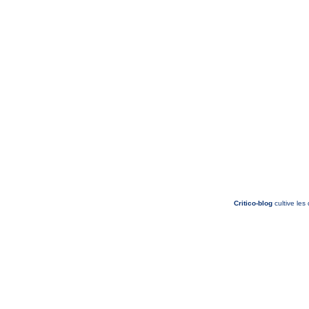
Critico-blog
cultive les