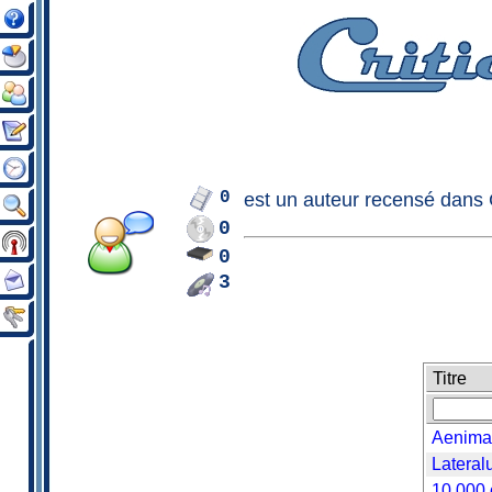
0
est un
auteur
recensé dans C
0
0
3
Titre
Aenima 
Lateralu
10 000 