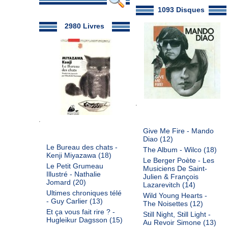
1093 Disques
2980 Livres
Give Me Fire - Mando
Diao
(12)
Le Bureau des chats -
The Album - Wilco
(18)
Kenji Miyazawa
(18)
Le Berger Poète - Les
Le Petit Grumeau
Musiciens De Saint-
Illustré - Nathalie
Julien & François
Jomard
(20)
Lazarevitch
(14)
Ultimes chroniques télé
Wild Young Hearts -
- Guy Carlier
(13)
The Noisettes
(12)
Et ça vous fait rire ? -
Still Night, Still Light -
Hugleikur Dagsson
(15)
Au Revoir Simone
(13)