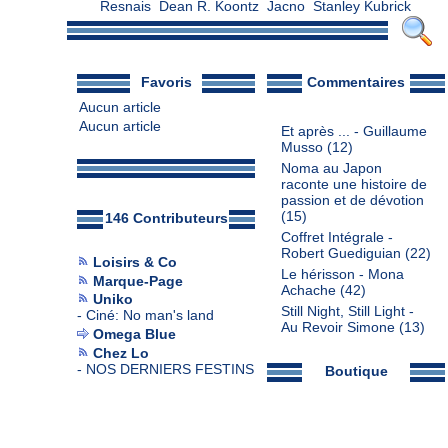
Resnais
Dean R. Koontz
Jacno
Stanley Kubrick
Favoris
Commentaires
Aucun article
Aucun article
Et après ... - Guillaume
Musso
(12)
Noma au Japon
raconte une histoire de
passion et de dévotion
(15)
146 Contributeurs
Coffret Intégrale -
Robert Guediguian
(22)
Loisirs & Co
Le hérisson - Mona
Marque-Page
Achache
(42)
Uniko
Still Night, Still Light -
-
Ciné: No man's land
Au Revoir Simone
(13)
Omega Blue
Chez Lo
-
NOS DERNIERS FESTINS
Boutique