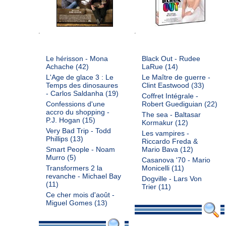
Le hérisson - Mona
Black Out - Rudee
Achache
(42)
LaRue
(14)
L'Age de glace 3 : Le
Le Maître de guerre -
Temps des dinosaures
Clint Eastwood
(33)
- Carlos Saldanha
(19)
Coffret Intégrale -
Confessions d'une
Robert Guediguian
(22)
accro du shopping -
The sea - Baltasar
P.J. Hogan
(15)
Kormakur
(12)
Very Bad Trip - Todd
Les vampires -
Phillips
(13)
Riccardo Freda &
Smart People - Noam
Mario Bava
(12)
Murro
(5)
Casanova '70 - Mario
Transformers 2 la
Monicelli
(11)
revanche - Michael Bay
Dogville - Lars Von
(11)
Trier
(11)
Ce cher mois d'août -
Miguel Gomes
(13)