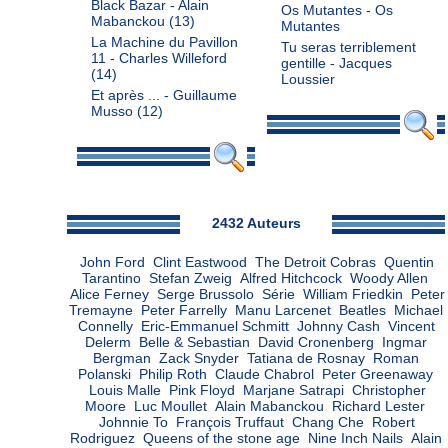
Black Bazar - Alain
Os Mutantes - Os
Mabanckou
(13)
Mutantes
La Machine du Pavillon
Tu seras terriblement
11 - Charles Willeford
gentille - Jacques
(14)
Loussier
Et après ... - Guillaume
Musso
(12)
Admin
2432 Auteurs
John Ford
Clint Eastwood
The Detroit Cobras
Quentin
Tarantino
Stefan Zweig
Alfred Hitchcock
Woody Allen
Alice Ferney
Serge Brussolo
Série
William Friedkin
Peter
Tremayne
Peter Farrelly
Manu Larcenet
Beatles
Michael
Connelly
Eric-Emmanuel Schmitt
Johnny Cash
Vincent
Delerm
Belle & Sebastian
David Cronenberg
Ingmar
Bergman
Zack Snyder
Tatiana de Rosnay
Roman
Polanski
Philip Roth
Claude Chabrol
Peter Greenaway
Louis Malle
Pink Floyd
Marjane Satrapi
Christopher
Moore
Luc Moullet
Alain Mabanckou
Richard Lester
Johnnie To
François Truffaut
Chang Che
Robert
Rodriguez
Queens of the stone age
Nine Inch Nails
Alain