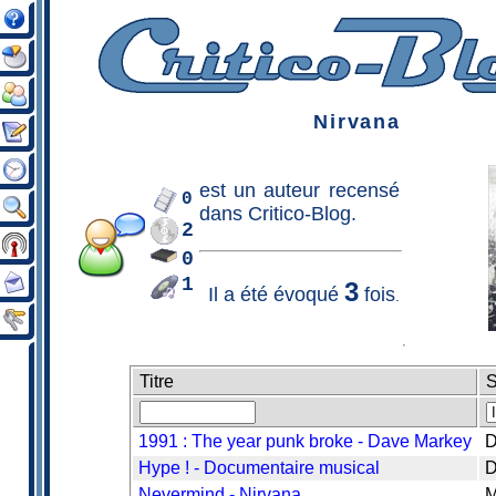
Nirvana
est un
auteur
recensé
0
dans Critico-Blog.
2
0
1
3
Il a été évoqué
fois
.
Titre
S
1991 : The year punk broke - Dave Markey
Hype ! - Documentaire musical
Nevermind - Nirvana
M