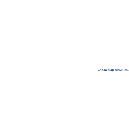
Critico-blog
cultive les