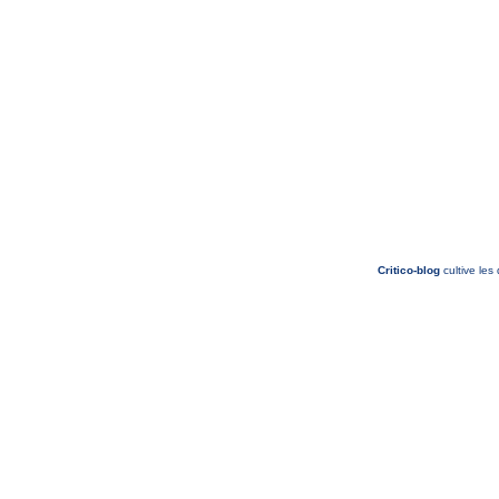
Critico-blog
cultive les