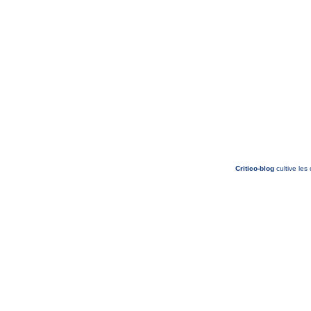
Critico-blog
cultive les