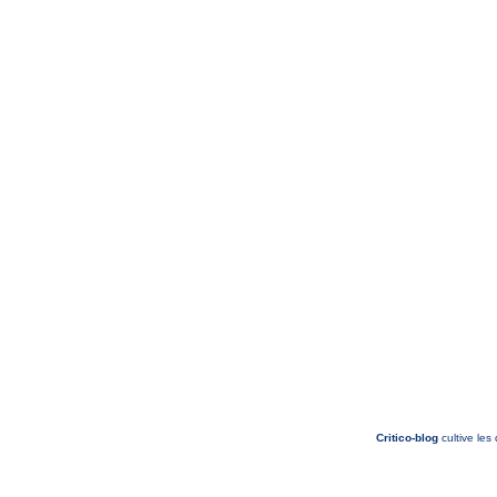
Critico-blog
cultive les