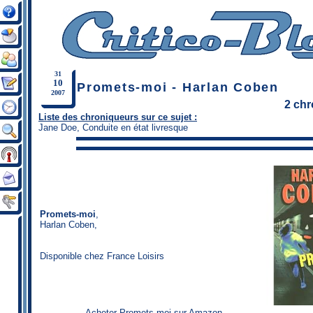
31
10
Promets-moi - Harlan Coben
2007
2 ch
Liste des chroniqueurs sur ce sujet :
Jane Doe
,
Conduite en état livresque
Promets-moi
,
Harlan Coben
,
Disponible chez France Loisirs
Acheter Promets-moi sur Amazon