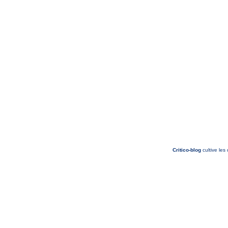
Critico-blog
cultive les