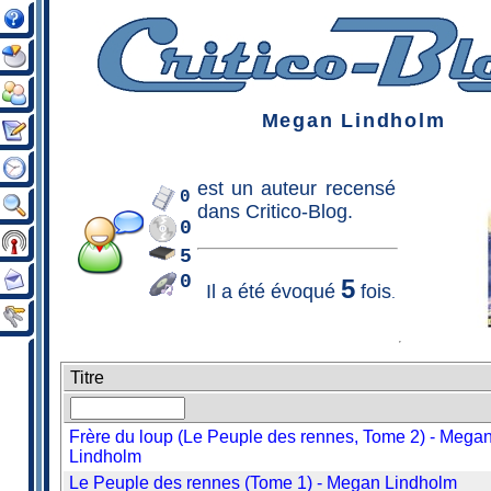
Megan Lindholm
est un
auteur
recensé
0
dans Critico-Blog.
0
5
0
5
Il a été évoqué
fois
.
Titre
Frère du loup (Le Peuple des rennes, Tome 2) - Mega
Lindholm
Le Peuple des rennes (Tome 1) - Megan Lindholm