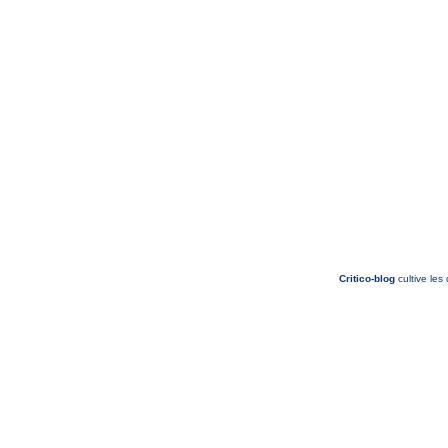
Critico-blog
cultive les