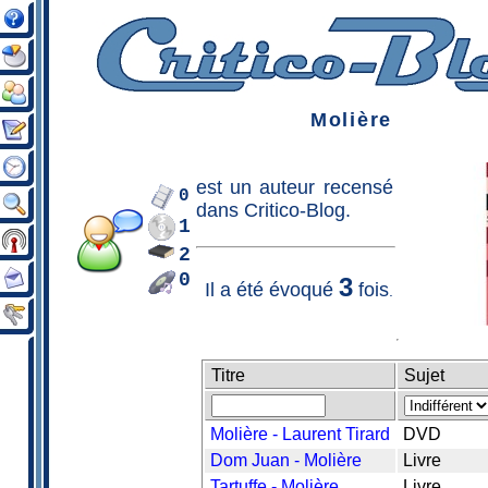
Molière
est un
auteur
recensé
0
dans Critico-Blog.
1
2
0
3
Il a été évoqué
fois
.
Titre
Sujet
Molière - Laurent Tirard
DVD
Dom Juan - Molière
Livre
Tartuffe - Molière
Livre