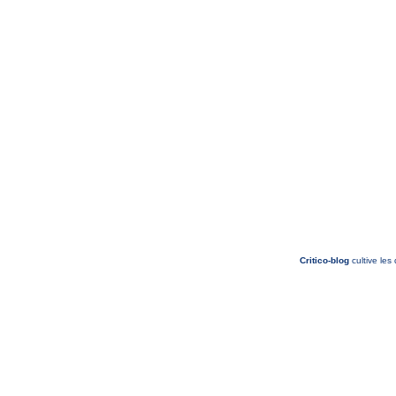
Critico-blog
cultive les