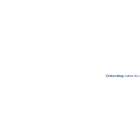
Critico-blog
cultive les