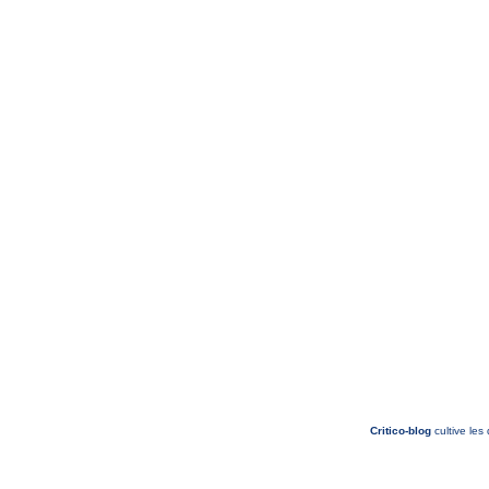
Critico-blog
cultive les