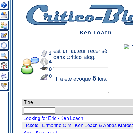
Ken Loach
est un
auteur
recensé
1
dans Critico-Blog.
4
0
0
5
Il a été évoqué
fois
.
Titre
Looking for Eric - Ken Loach
Tickets - Ermanno Olmi, Ken Loach & Abbas Kiaros
Kes - Ken Loach