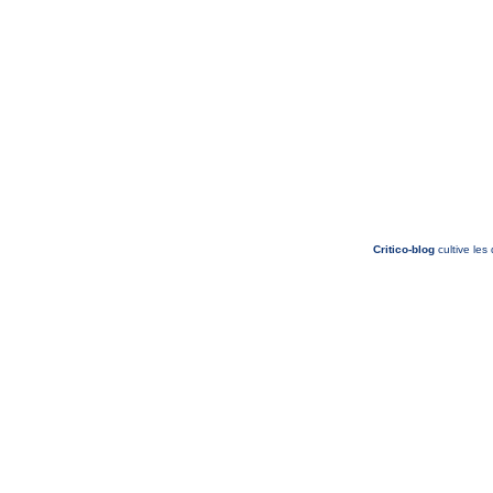
Critico-blog
cultive les