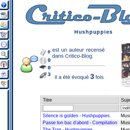
Hushpuppies
est un
auteur
recensé
0
dans Critico-Blog.
0
0
3
3
Il a été évoqué
fois
.
Titre
Suje
Silence is golden - Hushpuppies
Mus
Passe ton bac d'abord - Compilation
Mus
The Trap - Hushpuppies
Mus