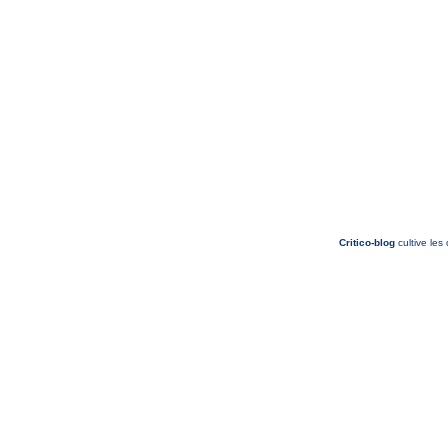
Critico-blog
cultive les