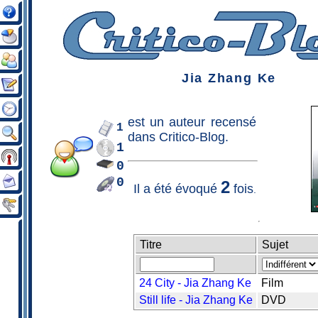
Jia Zhang Ke
est un
auteur
recensé
1
dans Critico-Blog.
1
0
0
2
Il a été évoqué
fois
.
Titre
Sujet
24 City - Jia Zhang Ke
Film
Still life - Jia Zhang Ke
DVD