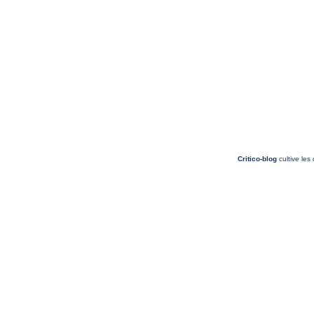
Critico-blog
cultive les