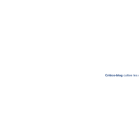
Critico-blog
cultive les