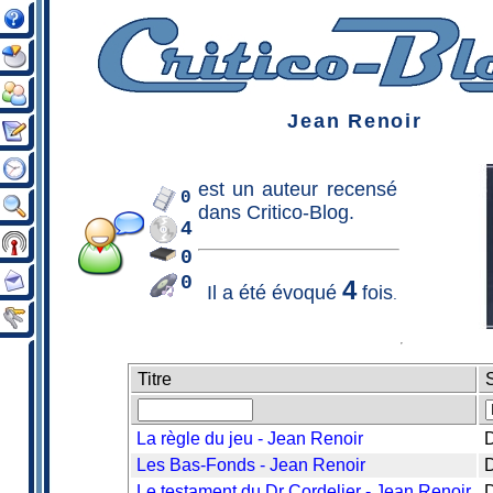
Jean Renoir
est un
auteur
recensé
0
dans Critico-Blog.
4
0
0
4
Il a été évoqué
fois
.
Titre
S
La règle du jeu - Jean Renoir
Les Bas-Fonds - Jean Renoir
Le testament du Dr Cordelier - Jean Renoir