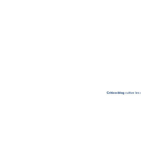
Critico-blog
cultive les