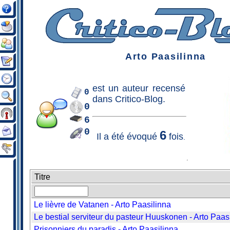
Arto Paasilinna
est un
auteur
recensé
0
dans Critico-Blog.
0
6
0
6
Il a été évoqué
fois
.
Titre
Le lièvre de Vatanen - Arto Paasilinna
Le bestial serviteur du pasteur Huuskonen - Arto Paas
Prisonniers du paradis - Arto Paasilinna