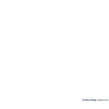
Critico-blog
cultive les