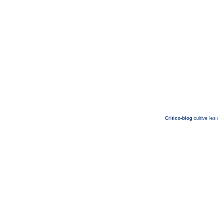
Critico-blog
cultive les