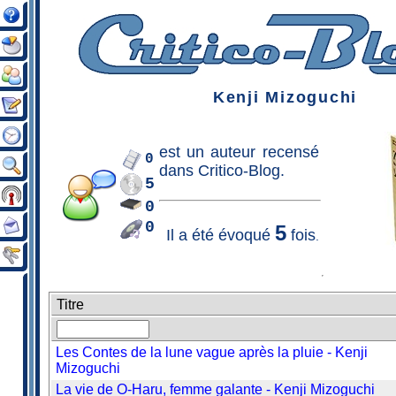
Kenji Mizoguchi
est un
auteur
recensé
0
dans Critico-Blog.
5
0
0
5
Il a été évoqué
fois
.
Titre
Les Contes de la lune vague après la pluie - Kenji
Mizoguchi
La vie de O-Haru, femme galante - Kenji Mizoguchi