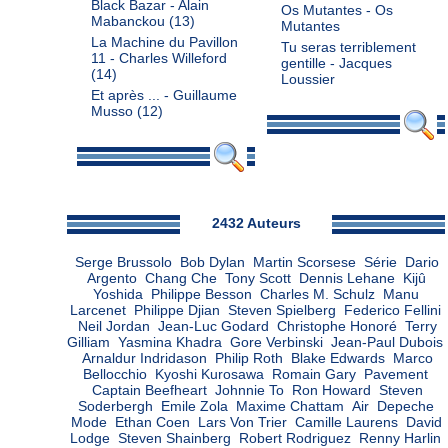
Black Bazar - Alain
Os Mutantes - Os
Mabanckou
(13)
Mutantes
La Machine du Pavillon
Tu seras terriblement
11 - Charles Willeford
gentille - Jacques
(14)
Loussier
Et après ... - Guillaume
Musso
(12)
Admin
2432 Auteurs
Serge Brussolo
Bob Dylan
Martin Scorsese
Série
Dario
Argento
Chang Che
Tony Scott
Dennis Lehane
Kijû
Yoshida
Philippe Besson
Charles M. Schulz
Manu
Larcenet
Philippe Djian
Steven Spielberg
Federico Fellini
Neil Jordan
Jean-Luc Godard
Christophe Honoré
Terry
Gilliam
Yasmina Khadra
Gore Verbinski
Jean-Paul Dubois
Arnaldur Indridason
Philip Roth
Blake Edwards
Marco
Bellocchio
Kyoshi Kurosawa
Romain Gary
Pavement
Captain Beefheart
Johnnie To
Ron Howard
Steven
Soderbergh
Emile Zola
Maxime Chattam
Air
Depeche
Mode
Ethan Coen
Lars Von Trier
Camille Laurens
David
Lodge
Steven Shainberg
Robert Rodriguez
Renny Harlin