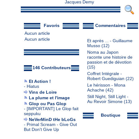
Jacques Demy
Favoris
Commentaires
Aucun article
Aucun article
Et après ... - Guillaume
Musso
(12)
Noma au Japon
raconte une histoire de
passion et de dévotion
(15)
146 Contributeurs
Coffret Intégrale -
Robert Guediguian
(22)
Et Action !
Le hérisson - Mona
-
Hiatus
Achache
(42)
Vins de Loire
Still Night, Still Light -
La plume et l'image
Au Revoir Simone
(13)
Glop ou Pas Glop
-
[IMPORTANT] Le Glop fait
seppuku
Boutique
NeVerMinD tHe bLoGs
-
Primal Scream - Give Out
But Don't Give Up