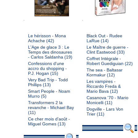
Le hérisson - Mona
Black Out - Rudee
Achache
(42)
LaRue
(14)
L'Age de glace 3 : Le
Le Maître de guerre -
Temps des dinosaures
Clint Eastwood
(33)
- Carlos Saldanha
(19)
Coffret Intégrale -
Confessions d'une
Robert Guediguian
(22)
accro du shopping -
The sea - Baltasar
P.J. Hogan
(15)
Kormakur
(12)
Very Bad Trip - Todd
Les vampires -
Phillips
(13)
Riccardo Freda &
Smart People - Noam
Mario Bava
(12)
Murro
(5)
Casanova '70 - Mario
Transformers 2 la
Monicelli
(11)
revanche - Michael Bay
Dogville - Lars Von
(11)
Trier
(11)
Ce cher mois d'août -
Miguel Gomes
(13)