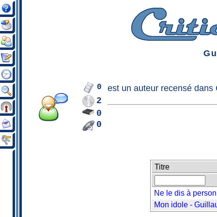
Gu
0
est un
auteur
recensé dans C
2
0
0
Titre
Ne le dis à perso
Mon idole - Guill