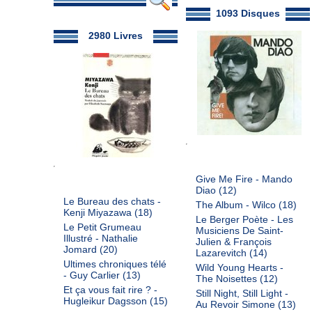
1093 Disques
2980 Livres
Give Me Fire - Mando
Diao
(12)
Le Bureau des chats -
The Album - Wilco
(18)
Kenji Miyazawa
(18)
Le Berger Poète - Les
Le Petit Grumeau
Musiciens De Saint-
Illustré - Nathalie
Julien & François
Jomard
(20)
Lazarevitch
(14)
Ultimes chroniques télé
Wild Young Hearts -
- Guy Carlier
(13)
The Noisettes
(12)
Et ça vous fait rire ? -
Still Night, Still Light -
Hugleikur Dagsson
(15)
Au Revoir Simone
(13)