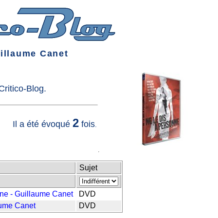
illaume Canet
ritico-Blog.
2
Il a été évoqué
fois
.
Sujet
nne - Guillaume Canet
DVD
aume Canet
DVD