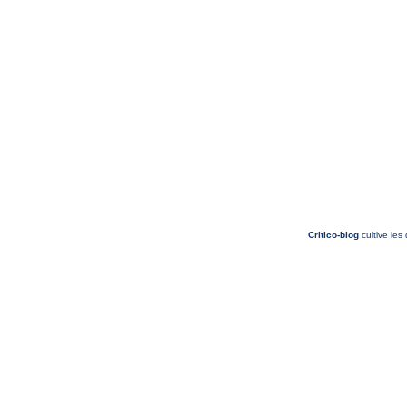
Critico-blog
cultive les