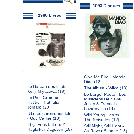
1093 Disques
2980 Livres
Give Me Fire - Mando
Diao
(12)
Le Bureau des chats -
The Album - Wilco
(18)
Kenji Miyazawa
(18)
Le Berger Poète - Les
Le Petit Grumeau
Musiciens De Saint-
Illustré - Nathalie
Julien & François
Jomard
(20)
Lazarevitch
(14)
Ultimes chroniques télé
Wild Young Hearts -
- Guy Carlier
(13)
The Noisettes
(12)
Et ça vous fait rire ? -
Still Night, Still Light -
Hugleikur Dagsson
(15)
Au Revoir Simone
(13)