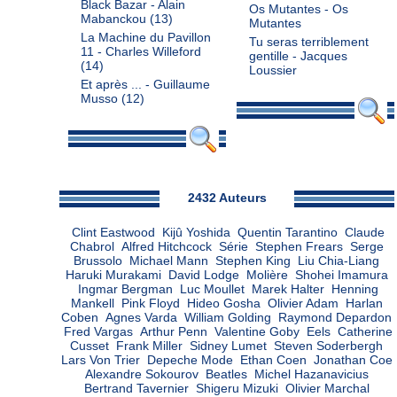
Black Bazar - Alain
Os Mutantes - Os
Mabanckou
(13)
Mutantes
La Machine du Pavillon
Tu seras terriblement
11 - Charles Willeford
gentille - Jacques
(14)
Loussier
Et après ... - Guillaume
Musso
(12)
Admin
2432 Auteurs
Clint Eastwood
Kijû Yoshida
Quentin Tarantino
Claude
Chabrol
Alfred Hitchcock
Série
Stephen Frears
Serge
Brussolo
Michael Mann
Stephen King
Liu Chia-Liang
Haruki Murakami
David Lodge
Molière
Shohei Imamura
Ingmar Bergman
Luc Moullet
Marek Halter
Henning
Mankell
Pink Floyd
Hideo Gosha
Olivier Adam
Harlan
Coben
Agnes Varda
William Golding
Raymond Depardon
Fred Vargas
Arthur Penn
Valentine Goby
Eels
Catherine
Cusset
Frank Miller
Sidney Lumet
Steven Soderbergh
Lars Von Trier
Depeche Mode
Ethan Coen
Jonathan Coe
Alexandre Sokourov
Beatles
Michel Hazanavicius
Bertrand Tavernier
Shigeru Mizuki
Olivier Marchal