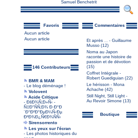
Samuel Benchetrit
Favoris
Commentaires
Aucun article
Aucun article
Et après ... - Guillaume
Musso
(12)
Noma au Japon
raconte une histoire de
passion et de dévotion
(15)
146 Contributeurs
Coffret Intégrale -
Robert Guediguian
(22)
BMR & MAM
Le hérisson - Mona
-
Le blog déménage !
Achache
(42)
Volovent
Still Night, Still Light -
Acide Critique
Au Revoir Simone
(13)
-
ÐšÐ¾Ñ‚Ð»Ñ‹ -
Ñ‡Ð°ÑÑ‚Ð¾ Ð·Ð°Ð
´Ð°Ð²Ð°ÐµÐ¼Ñ‹Ðµ
Boutique
Ð²Ð¾Ð¿Ñ€Ð¾ÑÑ‹
Sirensorrento
Les yeux sur l'écran
-
Les photos historiques du