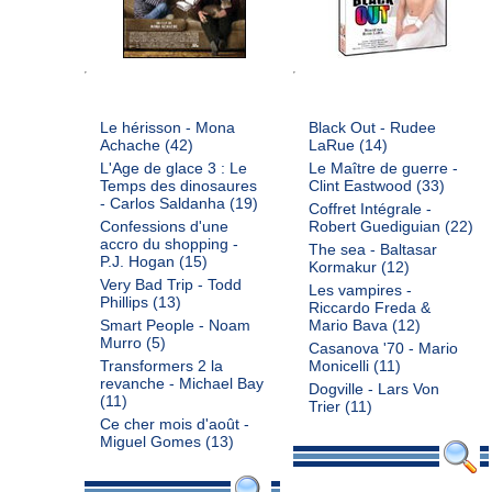
Le hérisson - Mona
Black Out - Rudee
Achache
(42)
LaRue
(14)
L'Age de glace 3 : Le
Le Maître de guerre -
Temps des dinosaures
Clint Eastwood
(33)
- Carlos Saldanha
(19)
Coffret Intégrale -
Confessions d'une
Robert Guediguian
(22)
accro du shopping -
The sea - Baltasar
P.J. Hogan
(15)
Kormakur
(12)
Very Bad Trip - Todd
Les vampires -
Phillips
(13)
Riccardo Freda &
Smart People - Noam
Mario Bava
(12)
Murro
(5)
Casanova '70 - Mario
Transformers 2 la
Monicelli
(11)
revanche - Michael Bay
Dogville - Lars Von
(11)
Trier
(11)
Ce cher mois d'août -
Miguel Gomes
(13)