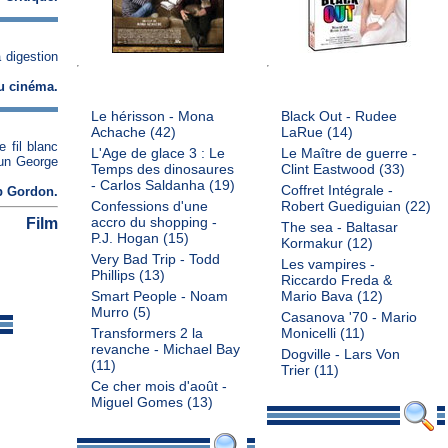
a digestion
du cinéma
.
Le hérisson - Mona
Black Out - Rudee
Achache
(42)
LaRue
(14)
 fil blanc
L'Age de glace 3 : Le
Le Maître de guerre -
 un George
Temps des dinosaures
Clint Eastwood
(33)
- Carlos Saldanha
(19)
Coffret Intégrale -
b Gordon
.
Confessions d'une
Robert Guediguian
(22)
Film
accro du shopping -
The sea - Baltasar
P.J. Hogan
(15)
Kormakur
(12)
Very Bad Trip - Todd
Les vampires -
Phillips
(13)
Riccardo Freda &
Smart People - Noam
Mario Bava
(12)
Murro
(5)
Casanova '70 - Mario
Transformers 2 la
Monicelli
(11)
revanche - Michael Bay
Dogville - Lars Von
(11)
Trier
(11)
Ce cher mois d'août -
Miguel Gomes
(13)