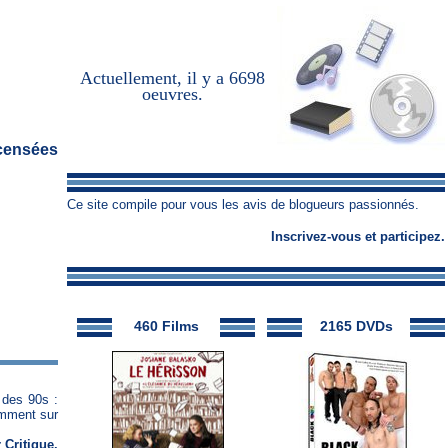
Actuellement, il y a
6698
oeuvres
.
censées
Ce site compile pour vous les avis de blogueurs passionnés.
Inscrivez-vous
et
participez
.
460 Films
2165 DVDs
 des 90s :
demment sur
 Critique
.