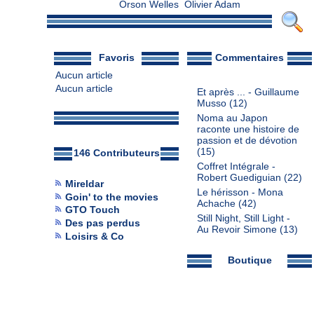
Orson Welles
Olivier Adam
Favoris
Commentaires
Aucun article
Aucun article
Et après ... - Guillaume
Musso
(12)
Noma au Japon
raconte une histoire de
passion et de dévotion
(15)
146 Contributeurs
Coffret Intégrale -
Robert Guediguian
(22)
Mireldar
Le hérisson - Mona
Goin' to the movies
Achache
(42)
GTO Touch
Still Night, Still Light -
Des pas perdus
Au Revoir Simone
(13)
Loisirs & Co
Boutique