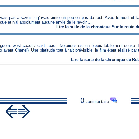
rivais pas à savoir si j'avais aimé un peu ou pas du tout. Avec le recul et l
ique et n'ai absolument aucune envie de le revoir ...
Lire
la suite de la chronique
Sur la route 
uéguerre west coast / east coast, Notorious est un biopic totalement cousu de
vant Chanel). Une platitude tout à fait prévisible, le film étant réalisé par
Lire
la suite de la chronique
de
Ro
0
commentaire