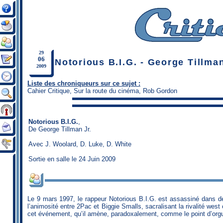
29
06
Notorious B.I.G. - George Tillman
2009
Liste des chroniqueurs sur ce sujet :
Cahier Critique
,
Sur la route du cinéma
,
Rob Gordon
Notorious B.I.G.
,
De
George Tillman Jr.
Avec J. Woolard, D. Luke, D. White
Sortie en salle le 24 Juin 2009
Le 9 mars 1997, le rappeur Notorious B.I.G. est assassiné dans de 
l’animosité entre 2Pac et Biggie Smalls, sacralisant la rivalité wes
cet événement, qu’il amène, paradoxalement, comme le point d’orgue 