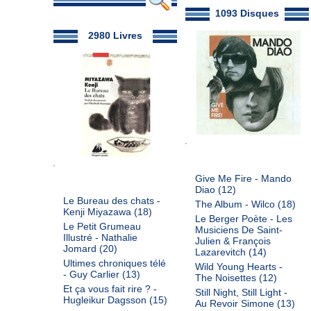
1093 Disques
2980 Livres
Give Me Fire - Mando
Diao
(12)
Le Bureau des chats -
The Album - Wilco
(18)
Kenji Miyazawa
(18)
Le Berger Poète - Les
Le Petit Grumeau
Musiciens De Saint-
Illustré - Nathalie
Julien & François
Jomard
(20)
Lazarevitch
(14)
Ultimes chroniques télé
Wild Young Hearts -
- Guy Carlier
(13)
The Noisettes
(12)
Et ça vous fait rire ? -
Still Night, Still Light -
Hugleikur Dagsson
(15)
Au Revoir Simone
(13)