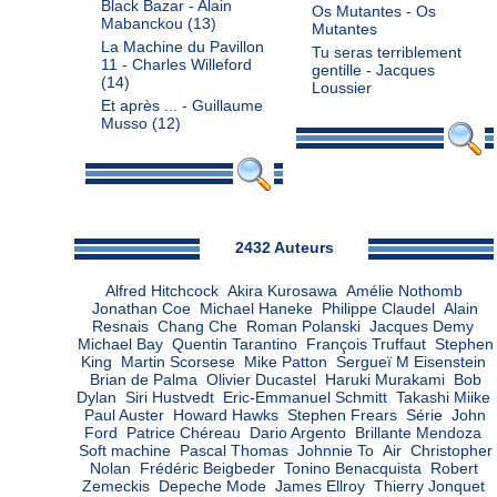
Black Bazar - Alain
Os Mutantes - Os
Mabanckou
(13)
Mutantes
La Machine du Pavillon
Tu seras terriblement
11 - Charles Willeford
gentille - Jacques
(14)
Loussier
Et après ... - Guillaume
Musso
(12)
Admin
2432 Auteurs
Alfred Hitchcock
Akira Kurosawa
Amélie Nothomb
Jonathan Coe
Michael Haneke
Philippe Claudel
Alain
Resnais
Chang Che
Roman Polanski
Jacques Demy
Michael Bay
Quentin Tarantino
François Truffaut
Stephen
King
Martin Scorsese
Mike Patton
Sergueï M Eisenstein
Brian de Palma
Olivier Ducastel
Haruki Murakami
Bob
Dylan
Siri Hustvedt
Eric-Emmanuel Schmitt
Takashi Miike
Paul Auster
Howard Hawks
Stephen Frears
Série
John
Ford
Patrice Chéreau
Dario Argento
Brillante Mendoza
Soft machine
Pascal Thomas
Johnnie To
Air
Christopher
Nolan
Frédéric Beigbeder
Tonino Benacquista
Robert
Zemeckis
Depeche Mode
James Ellroy
Thierry Jonquet