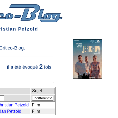
istian Petzold
ritico-Blog.
2
Il a été évoqué
fois
.
Sujet
hristian Petzold
Film
tian Petzold
Film