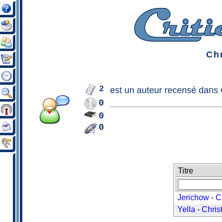
Chr
2
est un
auteur
recensé dans C
0
0
0
Titre
Jerichow - C
Yella - Chris