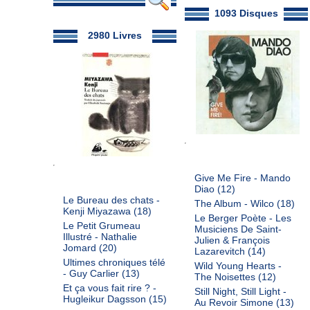
1093 Disques
2980 Livres
Give Me Fire - Mando
Diao
(12)
Le Bureau des chats -
The Album - Wilco
(18)
Kenji Miyazawa
(18)
Le Berger Poète - Les
Le Petit Grumeau
Musiciens De Saint-
Illustré - Nathalie
Julien & François
Jomard
(20)
Lazarevitch
(14)
Ultimes chroniques télé
Wild Young Hearts -
- Guy Carlier
(13)
The Noisettes
(12)
Et ça vous fait rire ? -
Still Night, Still Light -
Hugleikur Dagsson
(15)
Au Revoir Simone
(13)