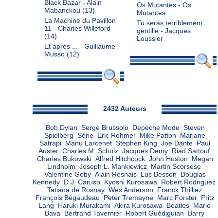
Black Bazar - Alain
Os Mutantes - Os
Mabanckou
(13)
Mutantes
La Machine du Pavillon
Tu seras terriblement
11 - Charles Willeford
gentille - Jacques
(14)
Loussier
Et après ... - Guillaume
Musso
(12)
Admin
2432 Auteurs
Bob Dylan
Serge Brussolo
Depeche Mode
Steven
Spielberg
Série
Eric Rohmer
Mike Patton
Marjane
Satrapi
Manu Larcenet
Stephen King
Joe Dante
Paul
Auster
Charles M. Schulz
Jacques Demy
Riad Sattouf
Charles Bukowski
Alfred Hitchcock
John Huston
Megan
Lindholm
Joseph L. Mankiewicz
Martin Scorsese
Valentine Goby
Alain Resnais
Luc Besson
Douglas
Kennedy
D.J. Caruso
Kyoshi Kurosawa
Robert Rodriguez
Tatiana de Rosnay
Wes Anderson
Franck Thilliez
François Bégaudeau
Peter Tremayne
Marc Forster
Fritz
Lang
Haruki Murakami
Akira Kurosawa
Beatles
Mario
Bava
Bertrand Tavernier
Robert Guédiguian
Barry