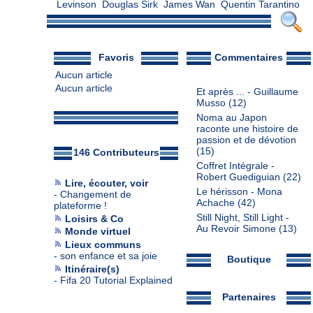
Levinson
Douglas Sirk
James Wan
Quentin Tarantino
Favoris
Commentaires
Aucun article
Aucun article
Et après ... - Guillaume
Musso
(12)
Noma au Japon
raconte une histoire de
passion et de dévotion
(15)
146 Contributeurs
Coffret Intégrale -
Robert Guediguian
(22)
Lire, écouter, voir
Le hérisson - Mona
-
Changement de
Achache
(42)
plateforme !
Still Night, Still Light -
Loisirs & Co
Au Revoir Simone
(13)
Monde virtuel
Lieux communs
-
son enfance et sa joie
Boutique
Itinéraire(s)
-
Fifa 20 Tutorial Explained
Partenaires