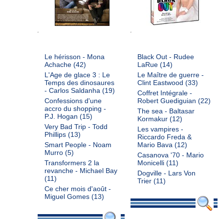
Le hérisson - Mona
Black Out - Rudee
Achache
(42)
LaRue
(14)
L'Age de glace 3 : Le
Le Maître de guerre -
Temps des dinosaures
Clint Eastwood
(33)
- Carlos Saldanha
(19)
Coffret Intégrale -
Confessions d'une
Robert Guediguian
(22)
accro du shopping -
The sea - Baltasar
P.J. Hogan
(15)
Kormakur
(12)
Very Bad Trip - Todd
Les vampires -
Phillips
(13)
Riccardo Freda &
Smart People - Noam
Mario Bava
(12)
Murro
(5)
Casanova '70 - Mario
Transformers 2 la
Monicelli
(11)
revanche - Michael Bay
Dogville - Lars Von
(11)
Trier
(11)
Ce cher mois d'août -
Miguel Gomes
(13)