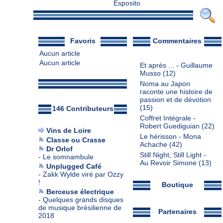
Esposito
Favoris
Commentaires
Aucun article
Aucun article
Et après ... - Guillaume
Musso
(12)
Noma au Japon
raconte une histoire de
passion et de dévotion
(15)
146 Contributeurs
Coffret Intégrale -
Robert Guediguian
(22)
Vins de Loire
Le hérisson - Mona
Classe ou Crasse
Achache
(42)
Dr Orlof
Still Night, Still Light -
-
Le somnambule
Au Revoir Simone
(13)
Unplugged Café
-
Zakk Wylde viré par Ozzy
!
Boutique
Berceuse électrique
-
Quelques grands disques
de musique brésilienne de
Partenaires
2018