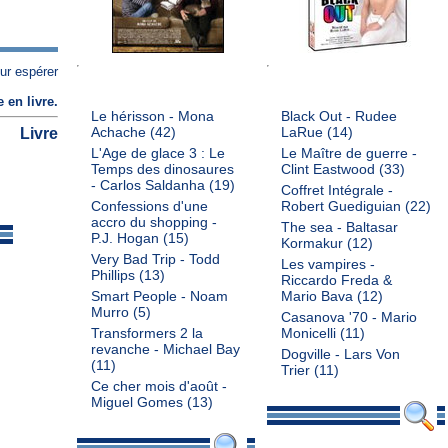
ur espérer
e en livre
.
Le hérisson - Mona
Black Out - Rudee
Livre
Achache
(42)
LaRue
(14)
L'Age de glace 3 : Le
Le Maître de guerre -
Temps des dinosaures
Clint Eastwood
(33)
- Carlos Saldanha
(19)
Coffret Intégrale -
Confessions d'une
Robert Guediguian
(22)
accro du shopping -
The sea - Baltasar
P.J. Hogan
(15)
Kormakur
(12)
Very Bad Trip - Todd
Les vampires -
Phillips
(13)
Riccardo Freda &
Smart People - Noam
Mario Bava
(12)
Murro
(5)
Casanova '70 - Mario
Transformers 2 la
Monicelli
(11)
revanche - Michael Bay
Dogville - Lars Von
(11)
Trier
(11)
Ce cher mois d'août -
Miguel Gomes
(13)