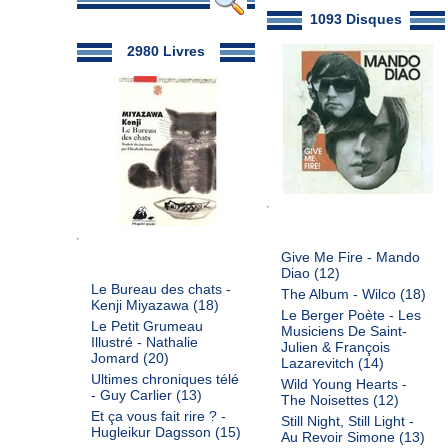
1093 Disques
2980 Livres
Give Me Fire - Mando
Diao
(12)
Le Bureau des chats -
The Album - Wilco
(18)
Kenji Miyazawa
(18)
Le Berger Poète - Les
Le Petit Grumeau
Musiciens De Saint-
Illustré - Nathalie
Julien & François
Jomard
(20)
Lazarevitch
(14)
Ultimes chroniques télé
Wild Young Hearts -
- Guy Carlier
(13)
The Noisettes
(12)
Et ça vous fait rire ? -
Still Night, Still Light -
Hugleikur Dagsson
(15)
Au Revoir Simone
(13)