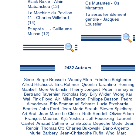
Black Bazar - Alain
Os Mutantes - Os
Mabanckou
(13)
Mutantes
La Machine du Pavillon
Tu seras terriblement
11 - Charles Willeford
gentille - Jacques
(14)
Loussier
Et après ... - Guillaume
Musso
(12)
Admin
2432 Auteurs
Série
Serge Brussolo
Woody Allen
Frédéric Beigbeder
Alfred Hitchcock
Eric Rohmer
Quentin Tarantino
Henning
Mankell
Gore Verbinski
Thierry Jonquet
Peter Tremayne
Bertrand Tavernier
Nicholas Ray
Billy Wilder
Wong Kar
Wai
Pink Floyd
Air
Mike Patton
Philippe Besson
Pedro
Almodovar
Eric-Emmanuel Schmitt
Lucia Etxebarria
Beatles
John Ford
Jean-Marie Straub
Steven Spielberg
Art Brut
Jean-Marie Le Clézio
Ruth Rendell
Olivier Adam
François Mauriac
Kijû Yoshida
Jeff Feuerzeig
Laurent
Cantet
Arnaud Cathrine
Emile Zola
Depeche Mode
Jean
Renoir
Thomas Ott
Charles Bukowski
Dario Argento
Muriel Barbery
Jean-Christophe Rufin
Who
Marc