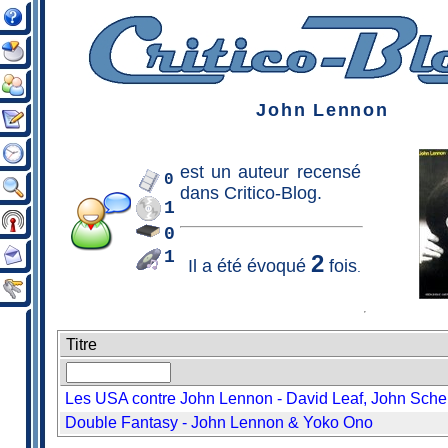
John Lennon
est un
auteur
recensé
0
dans Critico-Blog.
1
0
1
2
Il a été évoqué
fois
.
Titre
Les USA contre John Lennon - David Leaf, John Sche
Double Fantasy - John Lennon & Yoko Ono