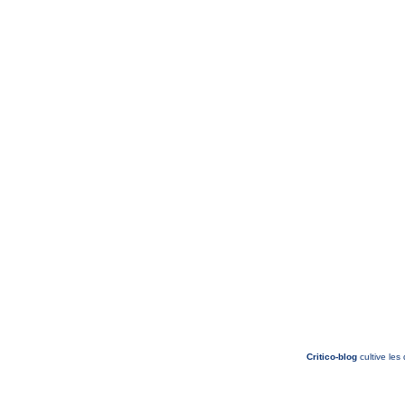
Critico-blog
cultive les