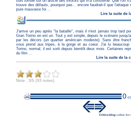
suis tombé sur un article des inrocks qui m'a consterné. Que l'on n'a
trouve des défauts, pourquoi pas... encore faudrait-il que l'attaque s
pure mauvaise foi ...
Lire
la suite de 
J'arrive un peu après "la bataille", mais il n'est jamais trop tard p
Gran Torino en est un. Tout y est simple, depuis le scénario jusqu
par les décors (un quartier américain modeste). Sans être franc
vous prend aux tripes, à la gorge et au coeur. J'ai lu beaucoup
Torino, normal, il est sorti depuis bientôt deux mois. Certaines repr
du film ...
Lire
la suite de la
Note : 3/5 (93 notes)
0
co
Critico-blog
cultive les