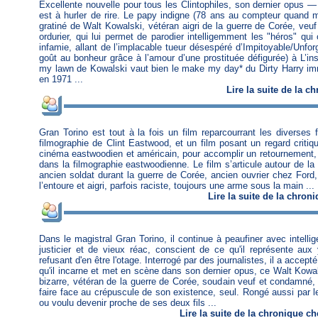
Excellente nouvelle pour tous les Clintophiles, son dernier opus 
est à hurler de rire. Le papy indigne (78 ans au compteur quand mê
gratiné de Walt Kowalski, vétéran aigri de la guerre de Corée, veu
ordurier, qui lui permet de parodier intelligemment les "héros" qui 
infamie, allant de l’implacable tueur désespéré d’Impitoyable/Unfor
goût au bonheur grâce à l’amour d’une prostituée défigurée) à L’ins
my lawn de Kowalski vaut bien le make my day* du Dirty Harry im
en 1971 ...
Lire
la suite de la c
Gran Torino est tout à la fois un film reparcourrant les diverses 
filmographie de Clint Eastwood, et un film posant un regard critiq
cinéma eastwoodien et américain, pour accomplir un retournement
dans la filmographie eastwoodienne. Le film s’articule autour de la
ancien soldat durant la guerre de Corée, ancien ouvrier chez Ford,
l’entoure et aigri, parfois raciste, toujours une arme sous la main ...
Lire
la suite de la chron
Dans le magistral Gran Torino, il continue à peaufiner avec intell
justicier et de vieux réac, conscient de ce qu'il représente aux
refusant d'en être l'otage. Interrogé par des journalistes, il a accep
qu'il incarne et met en scène dans son dernier opus, ce Walt Kowal
bizarre, vétéran de la guerre de Corée, soudain veuf et condamné, 
faire face au crépuscule de son existence, seul. Rongé aussi par le
ou voulu devenir proche de ses deux fils ...
Lire
la suite de la chronique
ch