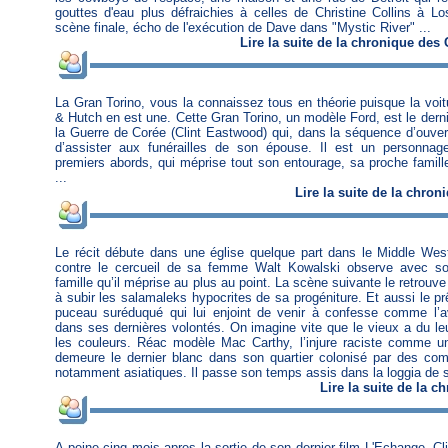
gouttes d'eau plus défraichies à celles de Christine Collins à L
scène finale, écho de l'exécution de Dave dans "Mystic River" ...
Lire
la suite de la chronique
des
La Gran Torino, vous la connaissez tous en théorie puisque la voi
& Hutch en est une. Cette Gran Torino, un modèle Ford, est le derni
la Guerre de Corée (Clint Eastwood) qui, dans la séquence d’ouvert
d’assister aux funérailles de son épouse. Il est un personnage
premiers abords, qui méprise tout son entourage, sa proche famill
...
Lire
la suite de la chron
Le récit débute dans une église quelque part dans le Middle Wes
contre le cercueil de sa femme Walt Kowalski observe avec so
famille qu’il méprise au plus au point. La scène suivante le retrou
à subir les salamaleks hypocrites de sa progéniture. Et aussi le p
puceau suréduqué qui lui enjoint de venir à confesse comme l’
dans ses dernières volontés. On imagine vite que le vieux a du leu
les couleurs. Réac modèle Mac Carthy, l’injure raciste comme uniqu
demeure le dernier blanc dans son quartier colonisé par des co
notamment asiatiques. Il passe son temps assis dans la loggia de s
Lire
la suite de la c
A peine cinq mois apres la sortie de son dernier film L'Echange, C