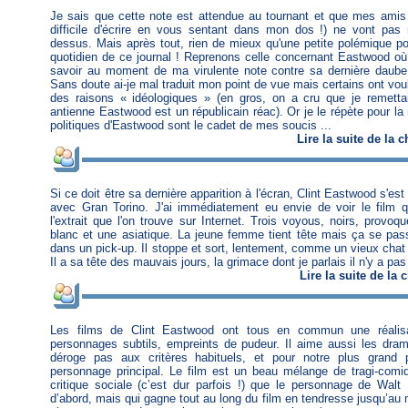
Je sais que cette note est attendue au tournant et que mes amis (
difficile d'écrire en vous sentant dans mon dos !) ne vont p
dessus. Mais après tout, rien de mieux qu'une petite polémique pou
quotidien de ce journal ! Reprenons celle concernant Eastwood où 
savoir au moment de ma virulente note contre sa dernière daube
Sans doute ai-je mal traduit mon point de vue mais certains ont vo
des raisons « idéologiques » (en gros, on a cru que je remettais
antienne Eastwood est un républicain réac). Or je le répète pour la 
politiques d'Eastwood sont le cadet de mes soucis ...
Lire
la suite de la 
Si ce doit être sa dernière apparition à l'écran, Clint Eastwood s'est 
avec Gran Torino. J'ai immédiatement eu envie de voir le film 
l'extrait que l'on trouve sur Internet. Trois voyous, noirs, provo
blanc et une asiatique. La jeune femme tient tête mais ça se pa
dans un pick-up. Il stoppe et sort, lentement, comme un vieux chat 
Il a sa tête des mauvais jours, la grimace dont je parlais il n'y a pas
Lire
la suite de la
Les films de Clint Eastwood ont tous en commun une réalisat
personnages subtils, empreints de pudeur. Il aime aussi les dra
déroge pas aux critères habituels, et pour notre plus grand pla
personnage principal. Le film est un beau mélange de tragi-comi
critique sociale (c’est dur parfois !) que le personnage de Wal
d’abord, mais qui gagne tout au long du film en tendresse jusqu’au