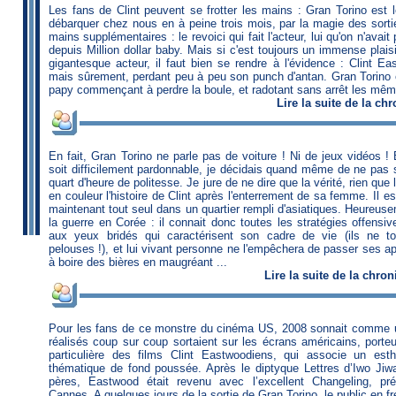
Les fans de Clint peuvent se frotter les mains : Gran Torino es
débarquer chez nous en à peine trois mois, par la magie des sortie
mains supplémentaires : le revoici qui fait l'acteur, lui qu'on n'ava
depuis Million dollar baby. Mais si c'est toujours un immense plais
gigantesque acteur, il faut bien se rendre à l'évidence : Clint Eas
mais sûrement, perdant peu à peu son punch d'antan. Gran Torino es
papy commençant à perdre la boule, et radotant sans arrêt les même
Lire
la suite de la ch
En fait, Gran Torino ne parle pas de voiture ! Ni de jeux vidéos ! 
soit difficilement pardonnable, je décidais quand même de ne pas so
quart d'heure de politesse. Je jure de ne dire que la vérité, rien que 
en couleur l'histoire de Clint après l'enterrement de sa femme. Il es
maintenant tout seul dans un quartier rempli d'asiatiques. Heureuseme
la guerre en Corée : il connait donc toutes les stratégies offensi
aux yeux bridés qui caractérisent son cadre de vie (ils ne 
pelouses !), et lui vivant personne ne l'empêchera de passer ses a
à boire des bières en maugréant ...
Lire
la suite de la chro
Pour les fans de ce monstre du cinéma US, 2008 sonnait comme u
réalisés coup sur coup sortaient sur les écrans américains, porte
particulière des films Clint Eastwoodiens, qui associe un esth
thématique de fond poussée. Après le diptyque Lettres d’Iwo Ji
pères, Eastwood était revenu avec l’excellent Changeling, pr
Cannes. A quelques jours de la sortie de Gran Torino, le public en fr