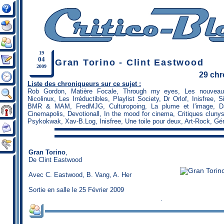
19
04
Gran Torino - Clint Eastwood
2009
29 ch
Liste des chroniqueurs sur ce sujet :
Rob Gordon
,
Matière Focale
,
Through my eyes
,
Les nouveau
Nicolinux
,
Les Irréductibles
,
Playlist Society
,
Dr Orlof
,
Inisfree
,
S
BMR & MAM
,
FredMJG
,
Culturopoing
,
La plume et l'image
,
D
Cinemapolis
,
Devotionall
,
In the mood for cinema
,
Critiques cluny
Psykokwak
,
Xav-B.Log
,
Inisfree
,
Une toile pour deux
,
Art-Rock
,
Gér
Gran Torino
,
De
Clint Eastwood
Avec C. Eastwood, B. Vang, A. Her
Sortie en salle le 25 Février 2009
.