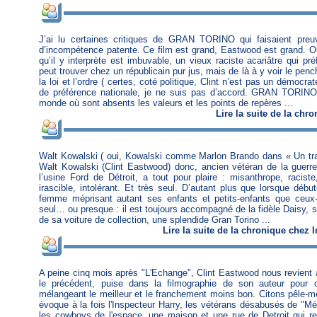
J’ai lu certaines critiques de GRAN TORINO qui faisaient pre
d’incompétence patente. Ce film est grand, Eastwood est grand. Oui
qu’il y interprète est imbuvable, un vieux raciste acariâtre qui pr
peut trouver chez un républicain pur jus, mais de là à y voir le penc
la loi et l’ordre ( certes, coté politique, Clint n’est pas un démocr
de préférence nationale, je ne suis pas d’accord. GRAN TORIN
monde où sont absents les valeurs et les points de repères ...
Lire
la suite de la chr
Walt Kowalski ( oui, Kowalski comme Marlon Brando dans « Un t
Walt Kowalski (Clint Eastwood) donc, ancien vétéran de la guerre
l’usine Ford de Détroit, a tout pour plaire : misanthrope, raciste,
irascible, intolérant. Et très seul. D’autant plus que lorsque débute
femme méprisant autant ses enfants et petits-enfants que ceux-c
seul… ou presque : il est toujours accompagné de la fidèle Daisy, so
de sa voiture de collection, une splendide Gran Torino ...
Lire
la suite de la chronique
chez
I
A peine cinq mois après "L'Echange", Clint Eastwood nous revient
le précédent, puise dans la filmographie de son auteur pour
mélangeant le meilleur et le franchement moins bon. Citons pêle-m
évoque à la fois l'Inspecteur Harry, les vétérans désabusés de "M
les cowboys de l'espace, une maison et une rue de Detroit qui