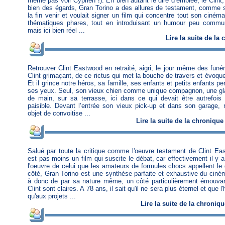
même pas voir Cyprien !). Eh bien autant le dire d’emblée, le Clint, 
bien des égards, Gran Torino a des allures de testament, comme s
la fin venir et voulait signer un film qui concentre tout son ciném
thématiques phares, tout en introduisant un humour peu commu
mais ici bien réel ...
Lire
la suite de la
Retrouver Clint Eastwood en retraité, aigri, le jour même des funé
Clint grimaçant, de ce rictus qui met la bouche de travers et évoqu
Et il grince notre héros, sa famille, ses enfants et petits enfants p
ses yeux. Seul, son vieux chien comme unique compagnon, une gla
de main, sur sa terrasse, ici dans ce qui devait être autrefois u
paisible. Devant l’entrée son vieux pick-up et dans son garage, r
objet de convoitise ...
Lire
la suite de la chronique
Salué par toute la critique comme l'oeuvre testament de Clint Ea
est pas moins un film qui suscite le débat, car effectivement il y 
l'oeuvre de celui que les amateurs de formules chocs appellent le 
côté, Gran Torino est une synthèse parfaite et exhaustive du ciné
à donc de par sa nature même, un côté particulièrement émouvant
Clint sont claires. A 78 ans, il sait qu'il ne sera plus éternel et que 
qu'aux projets ...
Lire
la suite de la chroniqu