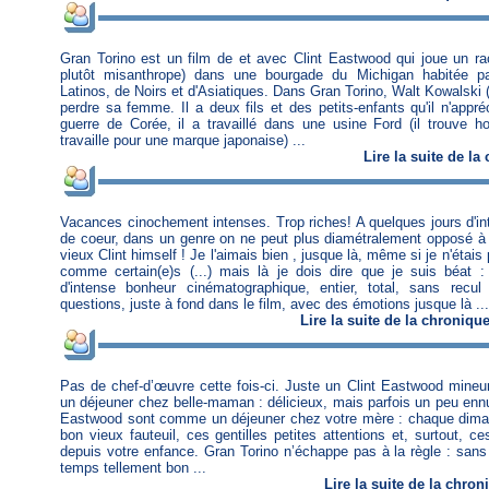
Gran Torino est un film de et avec Clint Eastwood qui joue un rac
plutôt misanthrope) dans une bourgade du Michigan habitée 
Latinos, de Noirs et d'Asiatiques. Dans Gran Torino, Walt Kowalski 
perdre sa femme. Il a deux fils et des petits-enfants qu'il n'appr
guerre de Corée, il a travaillé dans une usine Ford (il trouve h
travaille pour une marque japonaise) ...
Lire
la suite de la
Vacances cinochement intenses. Trop riches! A quelques jours d'in
de coeur, dans un genre on ne peut plus diamétralement opposé à 
vieux Clint himself ! Je l'aimais bien , jusque là, même si je n'étais
comme certain(e)s (...) mais là je dois dire que je suis béat :
d'intense bonheur cinématographique, entier, total, sans rec
questions, juste à fond dans le film, avec des émotions jusque là ...
Lire
la suite de la chroniqu
Pas de chef-d’œuvre cette fois-ci. Juste un Clint Eastwood mine
un déjeuner chez belle-maman : délicieux, mais parfois un peu ennu
Eastwood sont comme un déjeuner chez votre mère : chaque dima
bon vieux fauteuil, ces gentilles petites attentions et, surtout, 
depuis votre enfance. Gran Torino n’échappe pas à la règle : sa
temps tellement bon ...
Lire
la suite de la chron