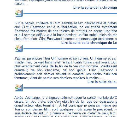
raison ...
Lire
la suite de la chroniq
Sur le papier, l'histoire du film semble assez caricaturale et prévi
que Clint Eastwood est à la réalisation, on en attend forcément
Eastwood fait montre de ses talents de metteur en scène: une hi
et qui semble déjà vue à la base devient un film subtil, plein de r
plein d'émotion. Clint Eastwood incarne un personnage totalement an
Lire
la suite de la chronique
de
Le
J'aurais pu encore titrer Un homme et son chien, Un homme et sa
Inside man, Le vieil homme et l'enfant. Gran Torino c'est avant tout
plus exactement celle de la fin de la vie d'un homme. Vieillissan
grandeur, de son charisme, de son génie, Clint Eastwood 
probablement son dernier devant la caméra, les habits d'un h
femmme, vient de perdre ses derniers repaires humains ...
Lire
la suite de l
Après L’échange, je craignais tellement pour la santé mentale de 
disais, un peu triste, que c’en était fini de lui, que ce réalisateur
grand acteur était terminé… À tel point que je pensais même so
Torino, son dernier film, sorti quelques mois après le précédent. 
suis trouvé devant un cinéma à une heure ou c’était le seul film v