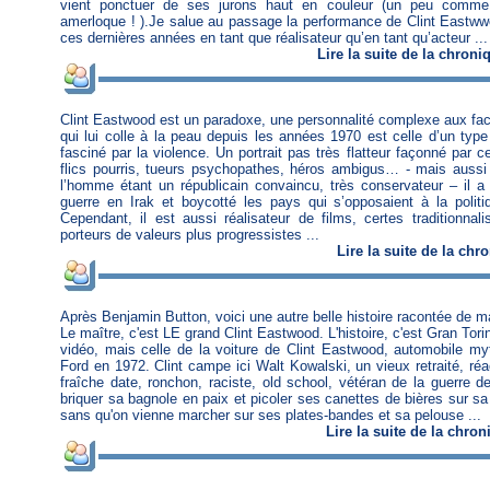
vient ponctuer de ses jurons haut en couleur (un peu comme
amerloque ! ).Je salue au passage la performance de Clint Eastwwod
ces dernières années en tant que réalisateur qu’en tant qu’acteur ...
Lire
la suite de la chroni
Clint Eastwood est un paradoxe, une personnalité complexe aux fa
qui lui colle à la peau depuis les années 1970 est celle d’un type
fasciné par la violence. Un portrait pas très flatteur façonné par c
flics pourris, tueurs psychopathes, héros ambigus… - mais aussi
l’homme étant un républicain convaincu, très conservateur – il 
guerre en Irak et boycotté les pays qui s’opposaient à la poli
Cependant, il est aussi réalisateur de films, certes traditionnal
porteurs de valeurs plus progressistes ...
Lire
la suite de la chr
Après Benjamin Button, voici une autre belle histoire racontée de 
Le maître, c'est LE grand Clint Eastwood. L'histoire, c'est Gran Tori
vidéo, mais celle de la voiture de Clint Eastwood, automobile my
Ford en 1972. Clint campe ici Walt Kowalski, un vieux retraité, réa
fraîche date, ronchon, raciste, old school, vétéran de la guerre d
briquer sa bagnole en paix et picoler ses canettes de bières sur s
sans qu'on vienne marcher sur ses plates-bandes et sa pelouse ...
Lire
la suite de la chron