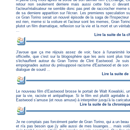
retour non seulement derriere mais aussi cette fois ci devan
l'acteur/réalisateur ne semble donc pas pret de raccrocher meme si i
de sa derniere apparition sur l'écran. Les premieres speculation s
ce Gran Torino serait un nouvel épisode de la saga de l'Inspecteur 
est rien, meme si la voiture et l'acteur sont les memes, Gran Torin
plutot un film dramatique, reflexion sur la vie et la mort et un véri
...
Lire
la suite de la 
J'avoue que ça me réjouis assez de voir, face à l'unanimité lo
officielle, que c'est sur la blogosphère que les avis sont plus tr
s'échauffent autour du Gran Torino de Clint Eastwood. Je suis
empoignades autour du présupposé racisme d'Eastwood et de son fi
dialogue de sourd ...
Lire
la suite de
Le nouveau film d’Eastwood brosse le portait de Walt Kowalski, un
par la vie, raciste et antipathique. Si le film est plutôt agréable à
Eastwood s’amuse (et nous amuse) à interpréter jusqu’à la caricatu
Lire
la suite de la chroniqu
Je ne comptais pas forcément parler de Gran Torino, qui a un beau 
et n'a pas besoin que j'y aille aussi de mes louanges... mais voil