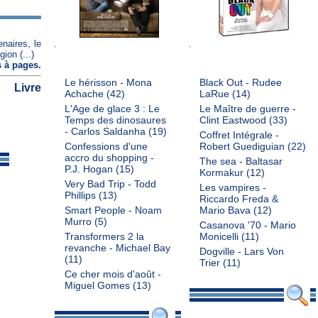
enaires, le
ion (...)
 à pages
.
Le hérisson - Mona
Black Out - Rudee
Livre
Achache
(42)
LaRue
(14)
L'Age de glace 3 : Le
Le Maître de guerre -
Temps des dinosaures
Clint Eastwood
(33)
- Carlos Saldanha
(19)
Coffret Intégrale -
Confessions d'une
Robert Guediguian
(22)
accro du shopping -
The sea - Baltasar
P.J. Hogan
(15)
Kormakur
(12)
Very Bad Trip - Todd
Les vampires -
Phillips
(13)
Riccardo Freda &
Smart People - Noam
Mario Bava
(12)
Murro
(5)
Casanova '70 - Mario
Transformers 2 la
Monicelli
(11)
revanche - Michael Bay
Dogville - Lars Von
(11)
Trier
(11)
Ce cher mois d'août -
Miguel Gomes
(13)