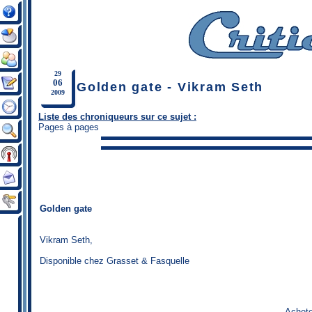
29
06
Golden gate - Vikram Seth
2009
Liste des chroniqueurs sur ce sujet :
Pages à pages
Golden gate
Vikram Seth,
Disponible chez Grasset & Fasquelle
Achete