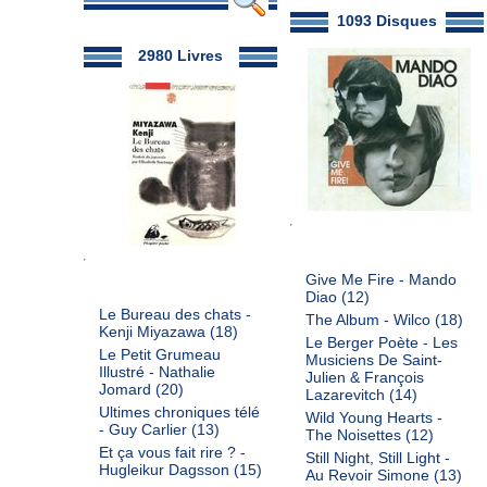
1093 Disques
2980 Livres
Give Me Fire - Mando
Diao
(12)
Le Bureau des chats -
The Album - Wilco
(18)
Kenji Miyazawa
(18)
Le Berger Poète - Les
Le Petit Grumeau
Musiciens De Saint-
Illustré - Nathalie
Julien & François
Jomard
(20)
Lazarevitch
(14)
Ultimes chroniques télé
Wild Young Hearts -
- Guy Carlier
(13)
The Noisettes
(12)
Et ça vous fait rire ? -
Still Night, Still Light -
Hugleikur Dagsson
(15)
Au Revoir Simone
(13)