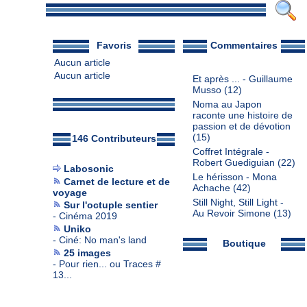
Favoris
Commentaires
Aucun article
Aucun article
Et après ... - Guillaume
Musso
(12)
Noma au Japon
raconte une histoire de
passion et de dévotion
(15)
146 Contributeurs
Coffret Intégrale -
Robert Guediguian
(22)
Labosonic
Le hérisson - Mona
Carnet de lecture et de
Achache
(42)
voyage
Still Night, Still Light -
Sur l'octuple sentier
Au Revoir Simone
(13)
-
Cinéma 2019
Uniko
-
Ciné: No man's land
Boutique
25 images
-
Pour rien... ou Traces #
13...