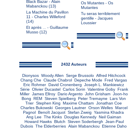
Black Bazar - Alain
Os Mutantes - Os
Mabanckou
(13)
Mutantes
La Machine du Pavillon
Tu seras terriblement
11 - Charles Willeford
gentille - Jacques
(14)
Loussier
Et après ... - Guillaume
Musso
(12)
Admin
2432 Auteurs
Dionysos
Woody Allen
Serge Brussolo
Alfred Hitchcock
Chang Che
Claude Chabrol
Depeche Mode
Fred Vargas
Eric Rohmer
David Cronenberg
Joseph L. Mankiewicz
Série
Olivier Ducastel
Carlos Sorin
Valentine Goby
Frank
Miller
James Ellroy
Dario Argento
John Grisham
Joon-ho
Bong
REM
Steven Spielberg
Peter Tremayne
Lars Von
Trier
Stephen King
Maxime Chattam
Jonathan Coe
Charles Bukowski
Georges Lautner
Orson Welles
Marcel
Pagnol
Benoît Jacquot
Stefan Zweig
Yasmina Khadra
Ang Lee
The Kinks
Douglas Kennedy
Neil Gaiman
Howard Hawks
Blutch
Steven Soderbergh
Jean-Paul
Dubois
The Elderberries
Alain Mabanckou
Etienne Daho