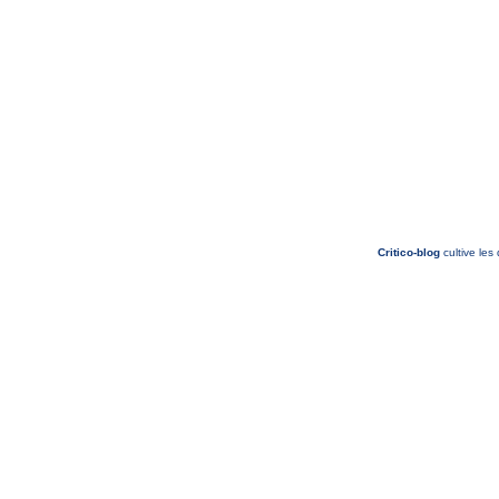
Critico-blog
cultive les