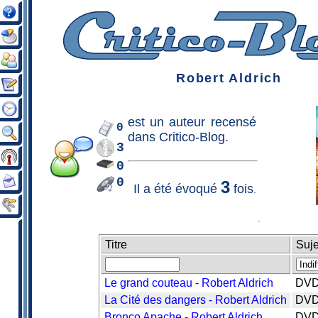
Robert Aldrich
est un
auteur
recensé
0
dans Critico-Blog.
3
0
0
3
Il a été évoqué
fois
.
Titre
Suje
Le grand couteau - Robert Aldrich
DV
La Cité des dangers - Robert Aldrich
DV
Bronco Apache - Robert Aldrich
DV