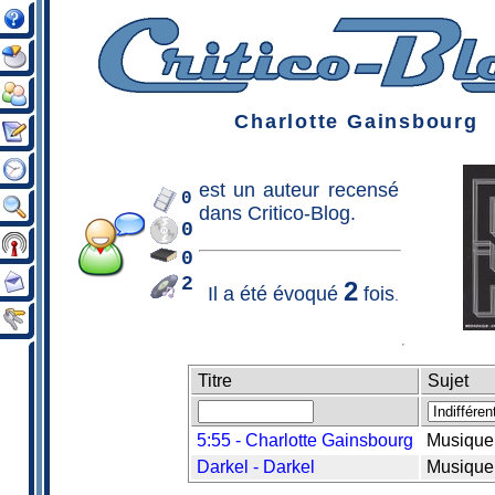
Charlotte Gainsbourg
est un
auteur
recensé
0
dans Critico-Blog.
0
0
2
2
Il a été évoqué
fois
.
Titre
Sujet
5:55 - Charlotte Gainsbourg
Musique
Darkel - Darkel
Musique