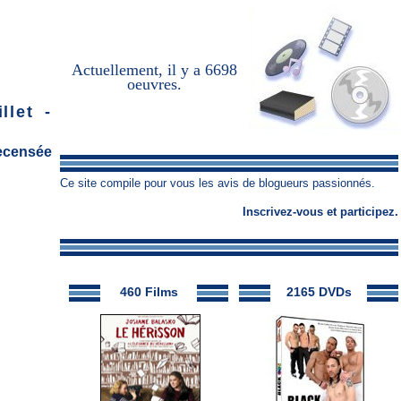
Actuellement, il y a
6698
oeuvres
.
llet -
recensée
Ce site compile pour vous les avis de blogueurs passionnés.
Inscrivez-vous
et
participez
.
460 Films
2165 DVDs