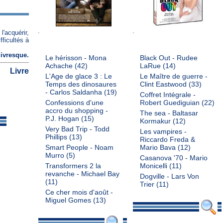
l'acquérir,
fficultés à
livresque
.
Le hérisson - Mona
Black Out - Rudee
Achache
(42)
LaRue
(14)
Livre
L'Age de glace 3 : Le
Le Maître de guerre -
Temps des dinosaures
Clint Eastwood
(33)
- Carlos Saldanha
(19)
Coffret Intégrale -
Confessions d'une
Robert Guediguian
(22)
accro du shopping -
The sea - Baltasar
P.J. Hogan
(15)
Kormakur
(12)
Very Bad Trip - Todd
Les vampires -
Phillips
(13)
Riccardo Freda &
Smart People - Noam
Mario Bava
(12)
Murro
(5)
Casanova '70 - Mario
Transformers 2 la
Monicelli
(11)
revanche - Michael Bay
Dogville - Lars Von
(11)
Trier
(11)
Ce cher mois d'août -
Miguel Gomes
(13)