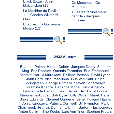
Black Bazar - Alain
Os Mutantes - Os
Mabanckou
(13)
Mutantes
La Machine du Pavillon
Tu seras terriblement
11 - Charles Willeford
gentille - Jacques
(14)
Loussier
Et après ... - Guillaume
Musso
(12)
Admin
2432 Auteurs
Brian de Palma
Harlan Coben
Jacques Demy
Stephen
King
Eric Rohmer
Quentin Tarantino
Eric-Emmanuel
Schmitt
Haruki Murakami
Philippe Besson
David Lynch
John Ford
Arto Paasilinna
Gus Van Sant
Bruce
Springsteen
George Romero
Steven Soderbergh
Yasmina Khadra
Depeche Mode
Dario Argento
Emmanuelle Pagano
Jean Becker
Air
David Lodge
Marguerite Abouet
Bob Dylan
Billy Wilder
Marek Halter
Blake Edwards
Clément Oubrerie
Série
Howard Hawks
Akira Kurosawa
Patricia Cornwell
Bill Plympton
Park
Chan-wook
Francis Dannemark
Tim Burton
Hushpuppies
Anton Corbijn
The Kooks
Lars Von Trier
Stephen Frears