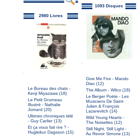
1093 Disques
2980 Livres
Give Me Fire - Mando
Diao
(12)
Le Bureau des chats -
The Album - Wilco
(18)
Kenji Miyazawa
(18)
Le Berger Poète - Les
Le Petit Grumeau
Musiciens De Saint-
Illustré - Nathalie
Julien & François
Jomard
(20)
Lazarevitch
(14)
Ultimes chroniques télé
Wild Young Hearts -
- Guy Carlier
(13)
The Noisettes
(12)
Et ça vous fait rire ? -
Still Night, Still Light -
Hugleikur Dagsson
(15)
Au Revoir Simone
(13)