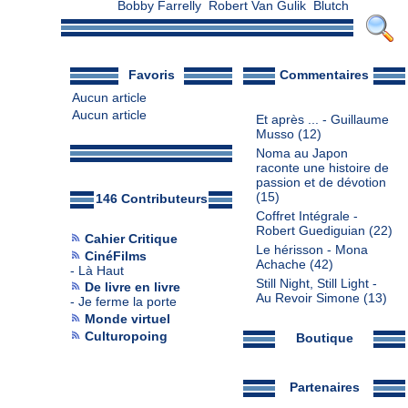
Bobby Farrelly
Robert Van Gulik
Blutch
Favoris
Commentaires
Aucun article
Aucun article
Et après ... - Guillaume
Musso
(12)
Noma au Japon
raconte une histoire de
passion et de dévotion
(15)
146 Contributeurs
Coffret Intégrale -
Robert Guediguian
(22)
Cahier Critique
Le hérisson - Mona
CinéFilms
Achache
(42)
-
Là Haut
Still Night, Still Light -
De livre en livre
Au Revoir Simone
(13)
-
Je ferme la porte
Monde virtuel
Culturopoing
Boutique
Partenaires