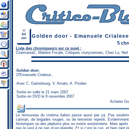
13
04
Golden door - Emanuele Crialese
2007
5 ch
Liste des chroniqueurs sur ce sujet :
CinémaniaC
,
Matière Focale
,
Critiques clunysiennes
,
Chez Lo
,
Neil
Golden door
,
D'
Emanuele Crialese
,
Avec C. Gainsbourg, V. Amato, A. Prodan
Sortie en salle le 21 mars 2007
Sortie en DVD le 8 novembre 2007
Acheter Go
Le renouveau du cinéma italien passe aussi par çà. Pas seuleme
caïman, de brigades rouges, ou de terroriste repenti. Evidemment
historiques ou des péplums plus ou moins westerniens. Mais après t
pas le seul à ne pas m’en plaindre. Et si c’est le cas, et bien tant