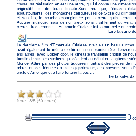
chose, sa réalisation en est une autre, qui lui donne une dimensio
originalité, et de toute beauté.Sans musique, l'écran s'éc
époustouflants, des montagnes caillouteuses de Sicile où grimpe
et son fils, la bouche ensanglantée par la pierre qu'ils serrent
Aucune musique, mais de nombreux sons : sifflement du vent, s
pierres, froissements... Emanuele Crialese fait la part belle au con
Lire
la suite d
Le deuxième film d’Emanuele Crialese avait eu un beau succès pu
avait également le mérite d’offrir enfin un premier rôle d’envergur
ans après, avec Golden door, le cinéaste transalpin choisit de nous 
famille de simples siciliens qui décident au début du vingtième si
Monde. Attiré par des photos truquées montrant des pièces de m
arbres ou des légumes à taille gigantesque, ces paysans sont dét
oncle d’Amérique et à faire fortune là-bas
...
Lire
la suite de
Note : 3/5 (60 notes)
0
co