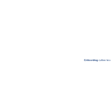
Critico-blog
cultive les