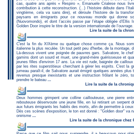
cas, quatre ans après «
Respiro
», Emanuele Crialese nous livr
contribution à cette reconstruction. (...) l’histoire débute dans l’Ita
vingtième, cela va sans dire), et déroule l’histoire de la transfo
paysans en émigrants pour ce nouveau monde qui donne son t
(Nuovomondo), et dont l’accès passe par l’étape obligée d’Ellis 
Golden Door inspire le titre de la version internationale de l’ouvrage
Lire
la suite de la chro
C'est la fin du XIXème ou quelque chose comme ça. Nous so
italienne la plus reculée. Un tout petit peu d'herbe, de la montage, de
Là-dessus vivent une poignée de pauvres gars. Salvatore, le chef
gamins dont un sourd et muet, une grand-mère guérisseuse et qu
jeunes filles d'environ 17 ans. La vie est rude, baignée de cailloux
par les rites superstitieux cherchant à gérer les esprits. C'est la g
jumeau paraît-il, de Salvatore aurait émigré quelques années plus
revenus presque inexistants et une instruction frôlant le zéro, 
prendre le bateau
...
Lire
la suite de la chroniq
Deux hommes grimpent une colline caillouteuse, une pierre entre
rebouteuse désenvoute une jeune fille, en lui retirant un serpent 
aux futurs émigrants les habits des morts, afin de permettre à ceu
Dès ces scènes d'exposition, le ton est donné : "Golden door" va n
onirisme
...
Lire
la suite de la chronique
chez
Parce que ce film sait nous surprendre, il a beaucoup pour plai