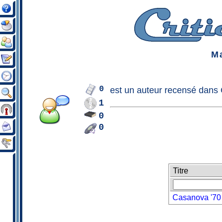
Ma
0
est un
auteur
recensé dans C
1
0
0
Titre
Casanova '70 