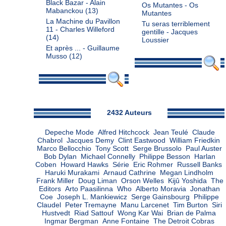
Black Bazar - Alain
Os Mutantes - Os
Mabanckou
(13)
Mutantes
La Machine du Pavillon
Tu seras terriblement
11 - Charles Willeford
gentille - Jacques
(14)
Loussier
Et après ... - Guillaume
Musso
(12)
Admin
2432 Auteurs
Depeche Mode
Alfred Hitchcock
Jean Teulé
Claude
Chabrol
Jacques Demy
Clint Eastwood
William Friedkin
Marco Bellocchio
Tony Scott
Serge Brussolo
Paul Auster
Bob Dylan
Michael Connelly
Philippe Besson
Harlan
Coben
Howard Hawks
Série
Eric Rohmer
Russell Banks
Haruki Murakami
Arnaud Cathrine
Megan Lindholm
Frank Miller
Doug Liman
Orson Welles
Kijû Yoshida
The
Editors
Arto Paasilinna
Who
Alberto Moravia
Jonathan
Coe
Joseph L. Mankiewicz
Serge Gainsbourg
Philippe
Claudel
Peter Tremayne
Manu Larcenet
Tim Burton
Siri
Hustvedt
Riad Sattouf
Wong Kar Wai
Brian de Palma
Ingmar Bergman
Anne Fontaine
The Detroit Cobras