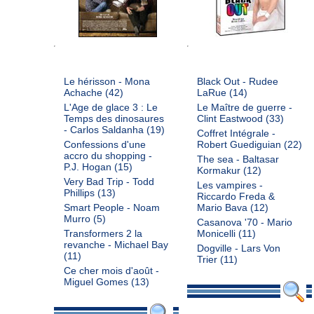
Le hérisson - Mona
Black Out - Rudee
Achache
(42)
LaRue
(14)
L'Age de glace 3 : Le
Le Maître de guerre -
Temps des dinosaures
Clint Eastwood
(33)
- Carlos Saldanha
(19)
Coffret Intégrale -
Confessions d'une
Robert Guediguian
(22)
accro du shopping -
The sea - Baltasar
P.J. Hogan
(15)
Kormakur
(12)
Very Bad Trip - Todd
Les vampires -
Phillips
(13)
Riccardo Freda &
Smart People - Noam
Mario Bava
(12)
Murro
(5)
Casanova '70 - Mario
Transformers 2 la
Monicelli
(11)
revanche - Michael Bay
Dogville - Lars Von
(11)
Trier
(11)
Ce cher mois d'août -
Miguel Gomes
(13)