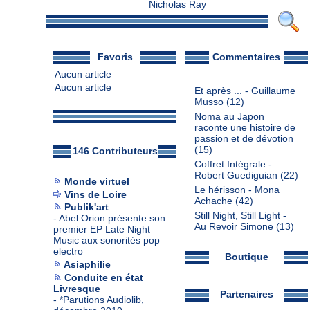
Nicholas Ray
Favoris
Commentaires
Aucun article
Aucun article
Et après ... - Guillaume
Musso
(12)
Noma au Japon
raconte une histoire de
passion et de dévotion
(15)
146 Contributeurs
Coffret Intégrale -
Robert Guediguian
(22)
Monde virtuel
Le hérisson - Mona
Vins de Loire
Achache
(42)
Publik'art
Still Night, Still Light -
-
Abel Orion présente son
Au Revoir Simone
(13)
premier EP Late Night
Music aux sonorités pop
electro
Boutique
Asiaphilie
Conduite en état
Livresque
Partenaires
-
*Parutions Audiolib,