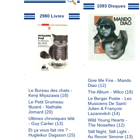
1093 Disques
2980 Livres
Give Me Fire - Mando
Diao
(12)
Le Bureau des chats -
The Album - Wilco
(18)
Kenji Miyazawa
(18)
Le Berger Poète - Les
Le Petit Grumeau
Musiciens De Saint-
Illustré - Nathalie
Julien & François
Jomard
(20)
Lazarevitch
(14)
Ultimes chroniques télé
Wild Young Hearts -
- Guy Carlier
(13)
The Noisettes
(12)
Et ça vous fait rire ? -
Still Night, Still Light -
Hugleikur Dagsson
(15)
Au Revoir Simone
(13)