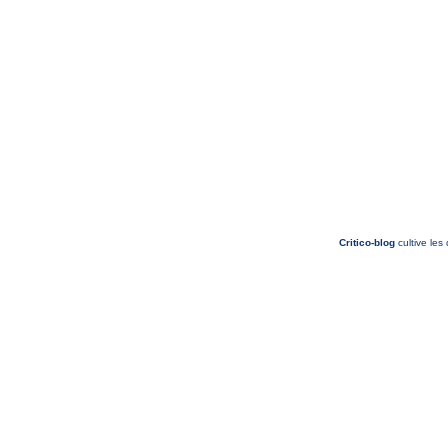
Critico-blog
cultive les