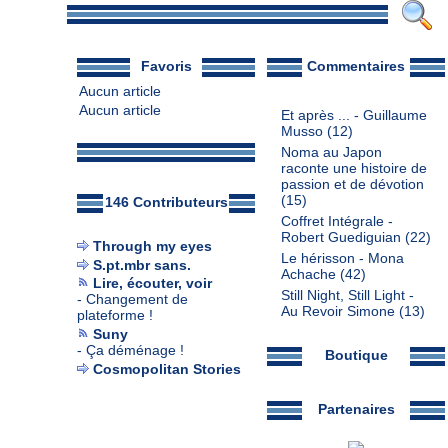
Favoris
Commentaires
Aucun article
Aucun article
Et après ... - Guillaume
Musso
(12)
Noma au Japon
raconte une histoire de
passion et de dévotion
(15)
146 Contributeurs
Coffret Intégrale -
Robert Guediguian
(22)
Through my eyes
Le hérisson - Mona
S.pt.mbr sans.
Achache
(42)
Lire, écouter, voir
Still Night, Still Light -
-
Changement de
Au Revoir Simone
(13)
plateforme !
Suny
-
Ça déménage !
Boutique
Cosmopolitan Stories
Partenaires