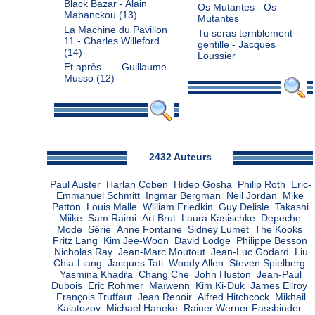
Black Bazar - Alain
Os Mutantes - Os
Mabanckou
(13)
Mutantes
La Machine du Pavillon
Tu seras terriblement
11 - Charles Willeford
gentille - Jacques
(14)
Loussier
Et après ... - Guillaume
Musso
(12)
Admin
2432 Auteurs
Paul Auster
Harlan Coben
Hideo Gosha
Philip Roth
Eric-
Emmanuel Schmitt
Ingmar Bergman
Neil Jordan
Mike
Patton
Louis Malle
William Friedkin
Guy Delisle
Takashi
Miike
Sam Raimi
Art Brut
Laura Kasischke
Depeche
Mode
Série
Anne Fontaine
Sidney Lumet
The Kooks
Fritz Lang
Kim Jee-Woon
David Lodge
Philippe Besson
Nicholas Ray
Jean-Marc Moutout
Jean-Luc Godard
Liu
Chia-Liang
Jacques Tati
Woody Allen
Steven Spielberg
Yasmina Khadra
Chang Che
John Huston
Jean-Paul
Dubois
Eric Rohmer
Maïwenn
Kim Ki-Duk
James Ellroy
François Truffaut
Jean Renoir
Alfred Hitchcock
Mikhail
Kalatozov
Michael Haneke
Rainer Werner Fassbinder