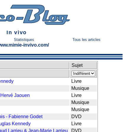
In vivo
Statistiques
Tous les articles
/www.mimie-invivo.com/
Sujet
ennedy
Livre
Musique
 Hervé Jaouen
Livre
Musique
Musique
ois - Fabienne Godet
DVD
ouglas Kennedy
Livre
naud Larrieu & Jean-Marie Larrieu
DVD