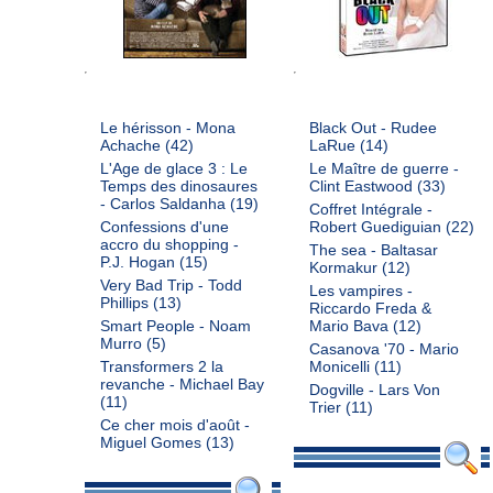
Le hérisson - Mona
Black Out - Rudee
Achache
(42)
LaRue
(14)
L'Age de glace 3 : Le
Le Maître de guerre -
Temps des dinosaures
Clint Eastwood
(33)
- Carlos Saldanha
(19)
Coffret Intégrale -
Confessions d'une
Robert Guediguian
(22)
accro du shopping -
The sea - Baltasar
P.J. Hogan
(15)
Kormakur
(12)
Very Bad Trip - Todd
Les vampires -
Phillips
(13)
Riccardo Freda &
Smart People - Noam
Mario Bava
(12)
Murro
(5)
Casanova '70 - Mario
Transformers 2 la
Monicelli
(11)
revanche - Michael Bay
Dogville - Lars Von
(11)
Trier
(11)
Ce cher mois d'août -
Miguel Gomes
(13)