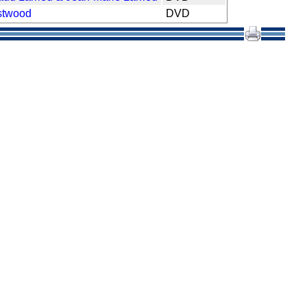
astwood
DVD