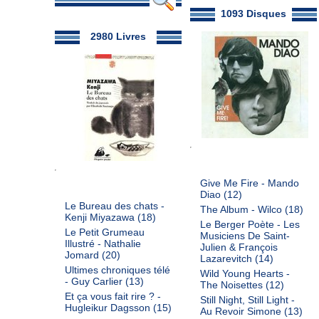
1093 Disques
2980 Livres
Give Me Fire - Mando
Diao
(12)
Le Bureau des chats -
The Album - Wilco
(18)
Kenji Miyazawa
(18)
Le Berger Poète - Les
Le Petit Grumeau
Musiciens De Saint-
Illustré - Nathalie
Julien & François
Jomard
(20)
Lazarevitch
(14)
Ultimes chroniques télé
Wild Young Hearts -
- Guy Carlier
(13)
The Noisettes
(12)
Et ça vous fait rire ? -
Still Night, Still Light -
Hugleikur Dagsson
(15)
Au Revoir Simone
(13)