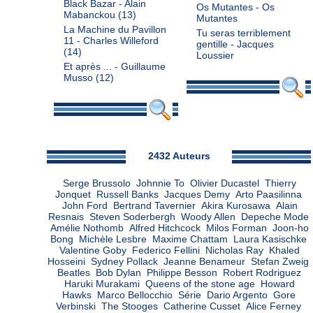
Black Bazar - Alain
Os Mutantes - Os
Mabanckou
(13)
Mutantes
La Machine du Pavillon
Tu seras terriblement
11 - Charles Willeford
gentille - Jacques
(14)
Loussier
Et après ... - Guillaume
Musso
(12)
Admin
2432 Auteurs
Serge Brussolo
Johnnie To
Olivier Ducastel
Thierry
Jonquet
Russell Banks
Jacques Demy
Arto Paasilinna
John Ford
Bertrand Tavernier
Akira Kurosawa
Alain
Resnais
Steven Soderbergh
Woody Allen
Depeche Mode
Amélie Nothomb
Alfred Hitchcock
Milos Forman
Joon-ho
Bong
Michèle Lesbre
Maxime Chattam
Laura Kasischke
Valentine Goby
Federico Fellini
Nicholas Ray
Khaled
Hosseini
Sydney Pollack
Jeanne Benameur
Stefan Zweig
Beatles
Bob Dylan
Philippe Besson
Robert Rodriguez
Haruki Murakami
Queens of the stone age
Howard
Hawks
Marco Bellocchio
Série
Dario Argento
Gore
Verbinski
The Stooges
Catherine Cusset
Alice Ferney