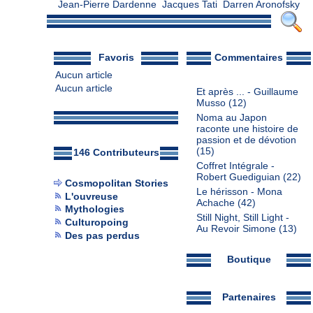
Jean-Pierre Dardenne
Jacques Tati
Darren Aronofsky
Favoris
Commentaires
Aucun article
Aucun article
Et après ... - Guillaume
Musso
(12)
Noma au Japon
raconte une histoire de
passion et de dévotion
(15)
146 Contributeurs
Coffret Intégrale -
Robert Guediguian
(22)
Cosmopolitan Stories
Le hérisson - Mona
L'ouvreuse
Achache
(42)
Mythologies
Still Night, Still Light -
Culturopoing
Au Revoir Simone
(13)
Des pas perdus
Boutique
Partenaires