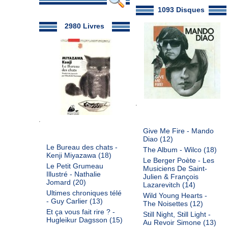
1093 Disques
2980 Livres
Give Me Fire - Mando
Diao
(12)
Le Bureau des chats -
The Album - Wilco
(18)
Kenji Miyazawa
(18)
Le Berger Poète - Les
Le Petit Grumeau
Musiciens De Saint-
Illustré - Nathalie
Julien & François
Jomard
(20)
Lazarevitch
(14)
Ultimes chroniques télé
Wild Young Hearts -
- Guy Carlier
(13)
The Noisettes
(12)
Et ça vous fait rire ? -
Still Night, Still Light -
Hugleikur Dagsson
(15)
Au Revoir Simone
(13)