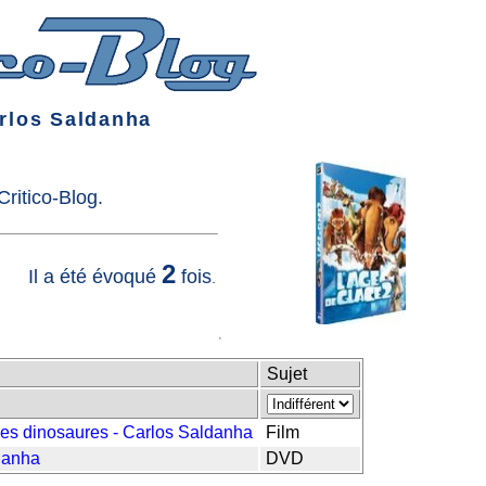
rlos Saldanha
ritico-Blog.
2
Il a été évoqué
fois
.
Sujet
des dinosaures - Carlos Saldanha
Film
danha
DVD