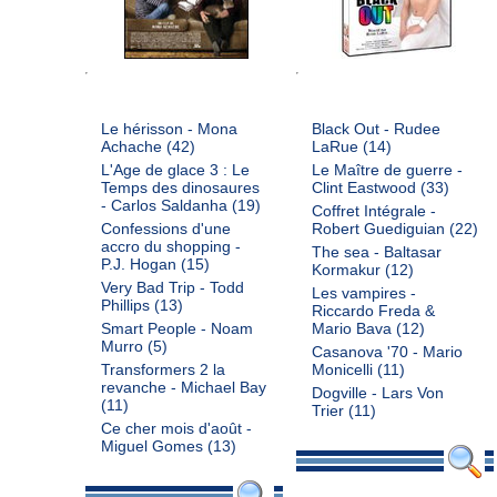
Le hérisson - Mona
Black Out - Rudee
Achache
(42)
LaRue
(14)
L'Age de glace 3 : Le
Le Maître de guerre -
Temps des dinosaures
Clint Eastwood
(33)
- Carlos Saldanha
(19)
Coffret Intégrale -
Confessions d'une
Robert Guediguian
(22)
accro du shopping -
The sea - Baltasar
P.J. Hogan
(15)
Kormakur
(12)
Very Bad Trip - Todd
Les vampires -
Phillips
(13)
Riccardo Freda &
Smart People - Noam
Mario Bava
(12)
Murro
(5)
Casanova '70 - Mario
Transformers 2 la
Monicelli
(11)
revanche - Michael Bay
Dogville - Lars Von
(11)
Trier
(11)
Ce cher mois d'août -
Miguel Gomes
(13)