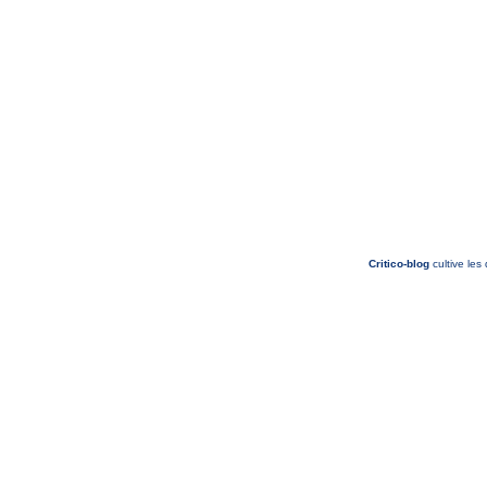
Critico-blog
cultive les