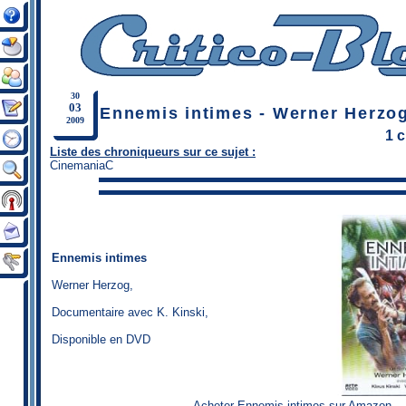
30
03
Ennemis intimes - Werner Herzo
2009
1 
Liste des chroniqueurs sur ce sujet :
CinemaniaC
Ennemis intimes
Werner Herzog
,
Documentaire avec K. Kinski,
Disponible en DVD
Acheter Ennemis intimes sur Amazon