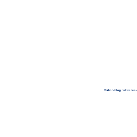
Critico-blog
cultive les