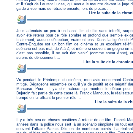
et il s'agit de Laurent Lucas, qui avoue le meurtre devant le juge d'
garde à vue mais se rétracte ensuite, lors du procès ...
Lire
la suite de la chro
Je m’attendais un peu à un banal film de flic sans interêt, surpr
avoir été retenu pour ce rôle sombre et profond que semble exige
finalement, aucune déception, vraiment pas. Dans la lignée de Pa
Contre-Enquête est un bon film de cinéma et un excellent téléfi
scénario est pas mal, de A à Z, et même si souvent on grogne en se
c’est pas possible, il ne voit rien venir” (comme soeur Anne), 
surpris du dénouement ...
Lire
la suite de la chroniq
Vu pendant le Printemps du cinéma, mon avis concernant Contr
mitigé. Dégageons ensemble ce qu'il y'a de positif et de négatif d
Mancuso. Pour : Il y'a des acteurs qui méritent le détour pour 
Dujardin fait partie de cette caste là. Franck Mancuso, le réalisateur,
trompé en lui offrant le premier rôle ...
Lire
la suite de la c
Il y a très peu de choses positives à retenir de ce film. Franck Ma
années dans la police nous sert là un scénario simpliste ou tout est
souvent l’affaire Patrick Dils en de nombreux points. La réalisat