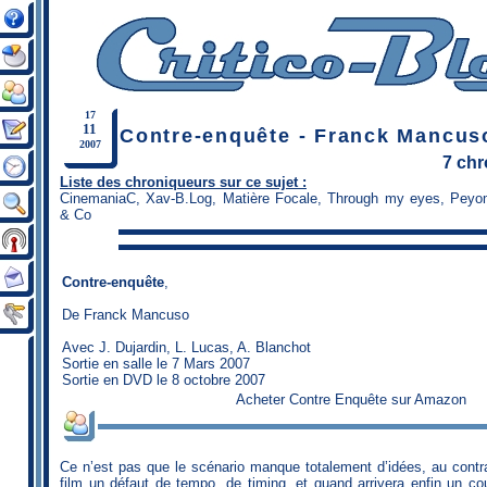
17
11
Contre-enquête - Franck Mancus
2007
7 ch
Liste des chroniqueurs sur ce sujet :
CinemaniaC
,
Xav-B.Log
,
Matière Focale
,
Through my eyes
,
Peyo
& Co
Contre-enquête
,
De
Franck Mancuso
Avec J. Dujardin, L. Lucas, A. Blanchot
Sortie en salle le 7 Mars 2007
Sortie en DVD le 8 octobre 2007
Acheter Contre Enquête sur Amazon
Ce n’est pas que le scénario manque totalement d’idées, au contra
film un défaut de tempo, de timing, et quand arrivera enfin un cou