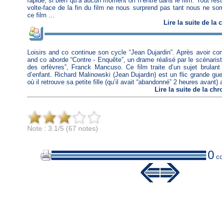
rapide, si bien qu’à aucun moment on n’entre dans le film. Tout re
volte-face de la fin du film ne nous surprend pas tant nous ne 
ce film ...
Lire
la suite de la
Loisirs and co continue son cycle “Jean Dujardin”. Après avoir 
and co aborde “Contre - Enquête”, un drame réalisé par le scénariste
des orfèvres”, Franck Mancuso. Ce film traite d’un sujet brulant e
d’enfant. Richard Malinowski (Jean Dujardin) est un flic grande gueu
où il retrouve sa petite fille (qu’il avait “abandonné” 2 heures avant)
Lire
la suite de la ch
Note : 3.1/5 (67 notes)
0
co