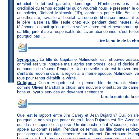
introduit, l’effet est gaspillé, dommage… N’anticipons pas : p
crédibilité du temps écoulé tel qu’on voudrait nous le présenter, le dé
un policier, Richard Malinoski (JD), garde sa petite fille Emil
anesthésiste, travaille à l’hôpital. Un coup de fil du commissariat p
le père laisse sa fille seule chez eux pendant deux heures.
téléphone, on sait qu’on met en scène lentement et pesamment qu
sa fille, pire, il sera responsable de l’avoir abandonnée, c'est télé
pourquoi pas ...
Lire
la suite de la ch
Synopsis :
La fille du Capitaine Malinowski est retrouvée assas
criminel est vite interpelé mais après son procès, celui ci décide d'é
demander de réouvrir l'enquête. Une nouvelle piste est trouvée ave
d'enfants reconnu dans la région à la même époque. Malinowski va d
tous pour tenter d'établir la vérité.
Critique :
Contre-Enquete est le premier film de Franck Mancus
comme Olivier Marshall à choisi une nouvelle orientation de carri
bons et loyaux services en devenant scénariste ...
Lire
la suite de la 
Quel est le rapport entre Jim Carrey et Jean Dujardin? Oui, on s'en 
pourquoi je ne vais pas parler de ça ! Jean Dujardin est flic. Avec s
dur de s'occuper de la gosse. Un dimanche où il s'occupe justem
appelé au commissariat. Pendant ce temps, sa fille donne rendez
petit garçon de son âge, rencontré sur Internet. On retrouve le corp
heures plus tard, tuée à coups de pierres après avoir été violée. L'a