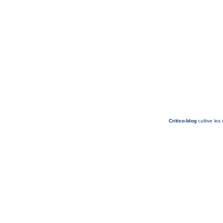
Critico-blog
cultive les