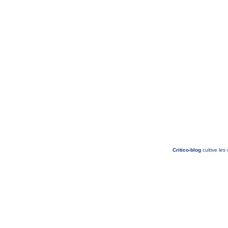
Critico-blog
cultive les