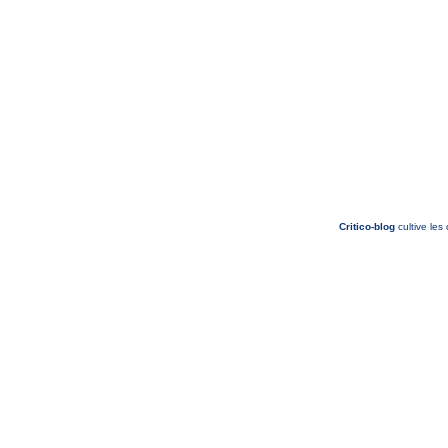
Critico-blog
cultive les